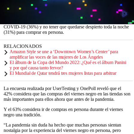
tercio planea comprar tanto en línea como en las tiendas en
persona.
No tener que hacer cola hace que las ventas en línea para ambos
eventos sean atractivas (46%), más que evitar los riesgos de
0
COVID-19 (36%) y no tener que quedarse despierto toda la noche
seconds
(31%) para comprar en persona.
of
0
seconds
RELACIONADOS
Amazon Style se une a ‘Downtown Women’s Center’ para
amplificar las voces de las mujeres de Los Ángeles
El álbum de la Copa del Mundo 2022: ¿Qué es el álbum Panini
y por qué causa tanto fervor?
El Mundial de Qatar tendrá tres mujeres listas para arbitrar
La encuesta realizada por UserTesting y OnePoll reveló que el
42% considera que las compras del viernes negro en las tiendas son
más importantes para ellos ahora que antes de la pandemia.
Y el 63% considera ir de compras en persona durante el viernes
negro una tradición.
“La pandemia sin duda ha hecho que muchas personas sientan
nostalgia por la experiencia del viernes negro en persona, pero