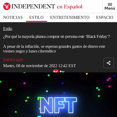
Removed from bookmarks
Menú
Close popover
Bookmark popover
NOTICIAS
ESTILO
ENTRETENIMIENTO
ESPACIO
DEPORTES
Estilo
¿Por qué la mayoría planea comprar en persona este ‘Black Friday’?
A pesar de la inflación, se esperan grandes gastos de dinero este
viernes negro y lunes cibernético
SWNS staff
Martes, 08 de noviembre de 2022 12:42 EST
Macy’s Thanksgiving Day Parade Gets in on NFT Craze With
Collectible Balloons
Dos de cada cinco (43%) estadounidenses extrañan el caos que es
el “Viernes Negro”.
Una encuesta de 2,000 adultos encontró que el 95% planea
comprar durante el viernes negro y lunes cibernético este año. Y un