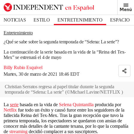
Removed from bookmarks
Menú
Close popover
Bookmark popover
NOTICIAS
ESTILO
ENTRETENIMIENTO
ESPACIO
DEPORTES
Entretenimiento
¿Qué se sabe sobre la segunda temporada de “Selena: La serie”?
La continuación de la serie basada en la vida de la “Reina del Tex-
Mex” se estrenará el 4 de mayo
Billy Rubio Esquivel
Martes, 30 de marzo de 2021 18:46 EDT
Christian Serratos regresa al papel titular durante la segunda
temporada de “Selena: La serie"
(
©Michael Lavine/NETFLIX
)
La
serie
basada en la vida de
Selena Quintanilla
producida por
Netflix
fue todo un éxito y causó furor entre los seguidores de la
fallecida Reina del Tex-Mex. Tras la gran recepción que tuvo la
primera temporada, los espectadores se quedaron con ansias de
conocer más detalles de la cantante texana, por lo que la compañía
de
streaming
decidió complacer a sus suscriptores.