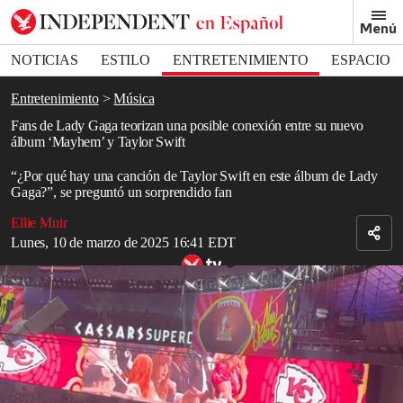
Removed from bookmarks
Menú
Close popover
Bookmark popover
NOTICIAS
ESTILO
ENTRETENIMIENTO
ESPACIO
DEPORTES
Entretenimiento
Música
Fans de Lady Gaga teorizan una posible conexión entre su nuevo
álbum ‘Mayhem’ y Taylor Swift
“¿Por qué hay una canción de Taylor Swift en este álbum de Lady
Gaga?”, se preguntó un sorprendido fan
Ellie Muir
Lunes, 10 de marzo de 2025 16:41 EDT
Taylor Swift reacciona a los abucheos del público en el Super Bowl
2025
Read in English
Los fans de
Lady Gaga
están especulando que
Taylor Swift
habría
hecho una aparición de incógnito en el nuevo álbum de Lady