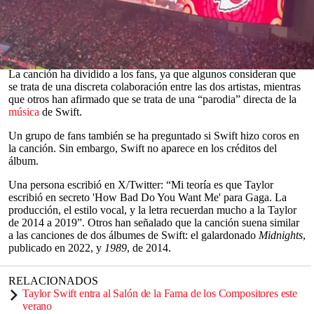
Gaga,
Mayhem
.
La novena canción del álbum, titulada 'How Bad Do U Want Me',
es un tema de synth-pop ochentero con inconfundibles
paralelismos vocales con el trabajo de Swift.
0
La canción ha dividido a los fans, ya que algunos consideran que
seconds
se trata de una discreta colaboración entre las dos artistas, mientras
of
que otros han afirmado que se trata de una “parodia” directa de la
0
música
de Swift.
seconds
Un grupo de fans también se ha preguntado si Swift hizo coros en
la canción. Sin embargo, Swift no aparece en los créditos del
álbum.
Una persona escribió en X/Twitter: “Mi teoría es que Taylor
escribió en secreto 'How Bad Do You Want Me' para Gaga. La
producción, el estilo vocal, y la letra recuerdan mucho a la Taylor
de 2014 a 2019”. Otros han señalado que la canción suena similar
a las canciones de dos álbumes de Swift: el galardonado
Midnights
,
publicado en 2022, y
1989
, de 2014.
RELACIONADOS
Taylor Swift entra al Salón de la Fama de los Compositores este
verano