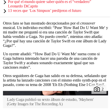
Por qué el mundo quiere saber quién es el “verdadero”
Leonardo DiCaprio
13 veces que ‘Los Simpson’ predijeron el futuro
Otros fans se han mostrado decepcionados por el
crossover
musical. Un individuo escribió: “Puse 'How Bad Do U Want Me' y
mi madre me preguntó si era una canción de Taylor Swift que
había vendido a Gaga. No puedo creerlo”, mientras otro añadía:
“¿Por qué hay una canción de Taylor Swift en este álbum de Lady
Gaga?”.
Un oyente añadió: “'How Bad Do U Want Me' suena como si
Gaga hubiera intentado hacer una parodia de una canción de
Taylor Swift y acabara sonando exactamente igual que sus
canciones reales”.
Otros seguidores de Gaga han salido en su defensa, señalando que
la artista ha lanzado canciones con el mismo estilo synth-pop en el
pasado, como su tema de 2008 'Eh Eh (Nothing Else I Can Say)'.
Lady Gaga publicó su sexto álbum de estudio, 'Mayhem'
(
Getty Images for The Recording A
)