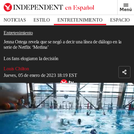
Removed from bookmarks
Menú
Close popover
Bookmark popover
NOTICIAS
ESTILO
ENTRETENIMIENTO
ESPACIO
DEPORTES
Entretenimiento
Jenna Ortega revela que se negó a decir una línea de diálogo en la
serie de Netflix ‘Merlina’
Los fans elogiaron la decisión
Louis Chilton
Jueves, 05 de enero de 2023 18:19 EST
Tráiler oficial de ‘Wednesday’
Jenna Ortega
reveló que hubo una línea de diálogo en
Merlina
que
se negó a decir.
La actriz de 20 años interpreta a Merlina Addams en la exitosa
serie de
Netflix
, una nueva reinvención de la icónica familia
Addams de Charles Addams.