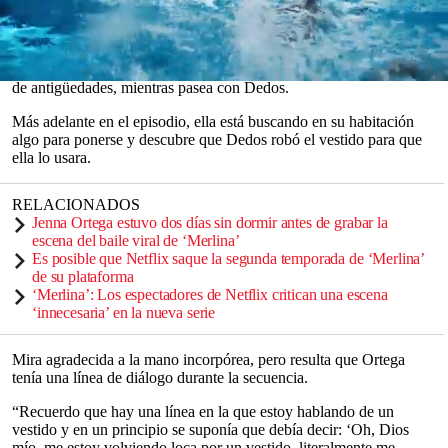
El diálogo en cuestión aparece en el cuarto episodio de la serie, que
gira en torno al baile anual de su escuela.
Se ve a Merlina mirando un vestido en el escaparate de una tienda
0
de antigüedades, mientras pasea con Dedos.
seconds
of
Más adelante en el episodio, ella está buscando en su habitación
0
algo para ponerse y descubre que Dedos robó el vestido para que
seconds
ella lo usara.
RELACIONADOS
Jenna Ortega estuvo dos días sin dormir antes de grabar la
escena del baile viral de ‘Merlina’
Es posible que Netflix saque la segunda temporada de ‘Merlina’
de su plataforma
‘Merlina’: Los espectadores de Netflix critican una escena
‘innecesaria’ en la nueva serie
Mira agradecida a la mano incorpórea, pero resulta que Ortega
tenía una línea de diálogo durante la secuencia.
“Recuerdo que hay una línea en la que estoy hablando de un
vestido y en un principio se suponía que debía decir: ‘Oh, Dios
mío, me estoy volviendo loca por un vestido, literalmente me