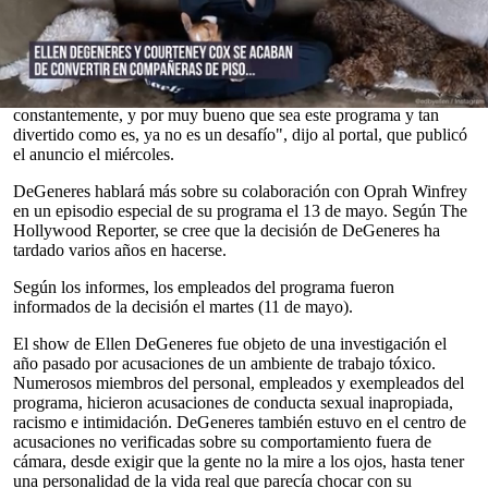
decimonovena temporada del programa será la última. Actualmente
se encuentra en su decimoctava entrega, lo que significa que se
espera que el programa concluya en 2022.
"Cuando eres una persona creativa, necesitas que te desafíen
0
constantemente, y por muy bueno que sea este programa y tan
seconds
divertido como es, ya no es un desafío", dijo al portal, que publicó
of
el anuncio el miércoles.
0
seconds
DeGeneres hablará más sobre su colaboración con Oprah Winfrey
en un episodio especial de su programa el 13 de mayo. Según The
Hollywood Reporter, se cree que la decisión de DeGeneres ha
tardado varios años en hacerse.
Según los informes, los empleados del programa fueron
informados de la decisión el martes (11 de mayo).
El show de Ellen DeGeneres fue objeto de una investigación el
año pasado por acusaciones de un ambiente de trabajo tóxico.
Numerosos miembros del personal, empleados y exempleados del
programa, hicieron acusaciones de conducta sexual inapropiada,
racismo e intimidación. DeGeneres también estuvo en el centro de
acusaciones no verificadas sobre su comportamiento fuera de
cámara, desde exigir que la gente no la mire a los ojos, hasta tener
una personalidad de la vida real que parecía chocar con su