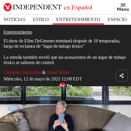
Removed from bookmarks
Menú
Close popover
Bookmark popover
NOTICIAS
ESTILO
ENTRETENIMIENTO
ESPACIO
DEPORTES
Entretenimiento
El show de Ellen DeGeneres terminará después de 19 temporadas,
luego de reclamos de “lugar de trabajo tóxico”
La estrella también reveló que las acusaciones de un lugar de trabajo
tóxico se salieron de control
Clémence Michallon
&
Adam White
Miércoles, 12 de mayo de 2021 12:08 EDT
Ellen DeGeneres y Courteney Cox.... ¡compañeras de piso!
Read in English
El show de Ellen DeGeneres está próximo a culminar su emisión,
anunció la presentadora.
Ellen DeGeneres le dijo a The Hollywood Reporter que la