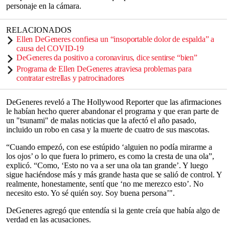
personaje en la cámara.
RELACIONADOS
Ellen DeGeneres confiesa un “insoportable dolor de espalda” a
causa del COVID-19
DeGeneres da positivo a coronavirus, dice sentirse “bien”
Programa de Ellen DeGeneres atraviesa problemas para
contratar estrellas y patrocinadores
DeGeneres reveló a The Hollywood Reporter que las afirmaciones
le habían hecho querer abandonar el programa y que eran parte de
un "tsunami" de malas noticias que la afectó el año pasado,
incluido un robo en casa y la muerte de cuatro de sus mascotas.
“Cuando empezó, con ese estúpido ‘alguien no podía mirarme a
los ojos’ o lo que fuera lo primero, es como la cresta de una ola”,
explicó. “Como, ‘Esto no va a ser una ola tan grande’. Y luego
sigue haciéndose más y más grande hasta que se salió de control. Y
realmente, honestamente, sentí que ‘no me merezco esto’. No
necesito esto. Yo sé quién soy. Soy buena persona’".
DeGeneres agregó que entendía si la gente creía que había algo de
verdad en las acusaciones.