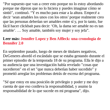
"Por supuesto que van a creer esto porque no lo estoy abordando
porque me dijeron que no lo hiciera y puedes imaginar cómo se
sintió", continuó. “Y es mucho para estar a la altura. Empecé a
decir ‘sean amables los unos con los otros’ porque realmente creo
que las personas deberían ser amables entre sí y, por lo tanto, fue
fácil hacer clickbait para decir: ‘Oh, la dama ser amable no es tan
amable’. … Soy amable, también soy mujer y soy jefa”.
Leer más:
Jennifer Lopez y Ben Affleck: una cronología de
Bennifer 2.0
En septiembre pasado, luego de meses de titulares negativos,
DeGeneres abordó el escándalo que se estaba gestando durante el
primer episodio de la temporada 18 de su programa. Ella le dijo a
su audiencia que una investigación había revelado "cosas que
sucedieron" en el set "que nunca deberían haber sucedido" y
prometió arreglar los problemas detrás de escena del programa.
"Sé que estoy en una posición de privilegio y poder y me doy
cuenta de que eso conlleva la responsabilidad, y asumo la
responsabilidad de lo que sucede en mi programa", dijo.