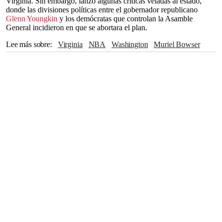
Virginia. Sin embargo, lanzó algunas críticas veladas al estado,
donde las divisiones políticas entre el gobernador republicano
Glenn Youngkin
y los demócratas que controlan la Asamble
General incidieron en que se abortara el plan.
Lee más sobre
Virginia
NBA
Washington
Muriel Bowser
Glenn Youngkin