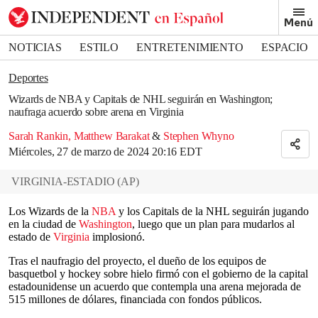
Removed from bookmarks
Menú
Close popover
Bookmark popover
NOTICIAS
ESTILO
ENTRETENIMIENTO
ESPACIO
DEPORTES
Deportes
Wizards de NBA y Capitals de NHL seguirán en Washington;
naufraga acuerdo sobre arena en Virginia
Sarah Rankin
,
Matthew Barakat
&
Stephen Whyno
Miércoles, 27 de marzo de 2024 20:16 EDT
VIRGINIA-ESTADIO
(
AP
)
Los Wizards de la
NBA
y los Capitals de la NHL seguirán jugando
en la ciudad de
Washington
, luego que un plan para mudarlos al
estado de
Virginia
implosionó.
Tras el naufragio del proyecto, el dueño de los equipos de
basquetbol y hockey sobre hielo firmó con el gobierno de la capital
estadounidense un acuerdo que contempla una arena mejorada de
515 millones de dólares, financiada con fondos públicos.