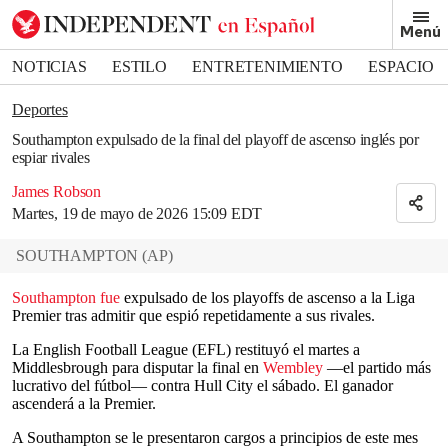
Removed from bookmarks
Menú
Close popover
Bookmark popover
NOTICIAS
ESTILO
ENTRETENIMIENTO
ESPACIO
DEPORTES
Deportes
Southampton expulsado de la final del playoff de ascenso inglés por
espiar rivales
James Robson
Martes, 19 de mayo de 2026 15:09 EDT
SOUTHAMPTON
(
AP
)
Southampton fue
expulsado de los playoffs de ascenso a la Liga
Premier tras admitir que espió repetidamente a sus rivales.
La English Football League (EFL) restituyó el martes a
Middlesbrough para disputar la final en
Wembley
—el partido más
lucrativo del fútbol— contra Hull City el sábado. El ganador
ascenderá a la Premier.
A Southampton se le presentaron cargos a principios de este mes