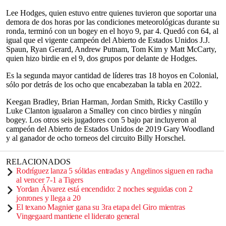
Lee Hodges, quien estuvo entre quienes tuvieron que soportar una
demora de dos horas por las condiciones meteorológicas durante su
ronda, terminó con un bogey en el hoyo 9, par 4. Quedó con 64, al
igual que el vigente campeón del Abierto de Estados Unidos J.J.
Spaun, Ryan Gerard, Andrew Putnam, Tom Kim y Matt McCarty,
quien hizo birdie en el 9, dos grupos por delante de Hodges.
Es la segunda mayor cantidad de líderes tras 18 hoyos en Colonial,
sólo por detrás de los ocho que encabezaban la tabla en 2022.
Keegan Bradley, Brian Harman, Jordan Smith, Ricky Castillo y
Luke Clanton igualaron a Smalley con cinco birdies y ningún
bogey. Los otros seis jugadores con 5 bajo par incluyeron al
campeón del Abierto de Estados Unidos de 2019 Gary Woodland
y al ganador de ocho torneos del circuito Billy Horschel.
RELACIONADOS
Rodríguez lanza 5 sólidas entradas y Angelinos siguen en racha
al vencer 7-1 a Tigers
Yordan Álvarez está encendido: 2 noches seguidas con 2
jonrones y llega a 20
El texano Magnier gana su 3ra etapa del Giro mientras
Vingegaard mantiene el liderato general