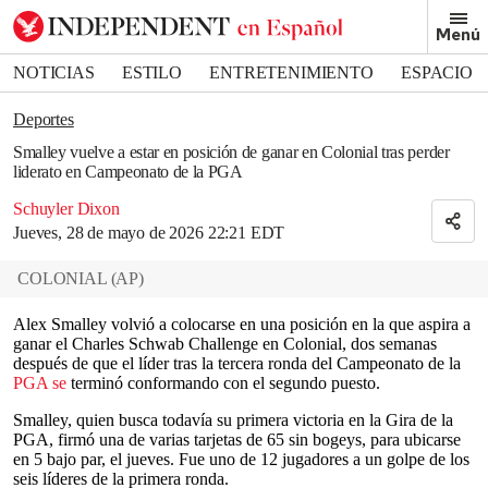
Removed from bookmarks
Menú
Close popover
Bookmark popover
NOTICIAS
ESTILO
ENTRETENIMIENTO
ESPACIO
DEPORTES
Deportes
Smalley vuelve a estar en posición de ganar en Colonial tras perder
liderato en Campeonato de la PGA
Schuyler Dixon
Jueves, 28 de mayo de 2026 22:21 EDT
COLONIAL
(
AP
)
Alex Smalley volvió a colocarse en una posición en la que aspira a
ganar el Charles Schwab Challenge en Colonial, dos semanas
después de que el líder tras la tercera ronda del Campeonato de la
PGA se
terminó conformando con el segundo puesto.
Smalley, quien busca todavía su primera victoria en la Gira de la
PGA, firmó una de varias tarjetas de 65 sin bogeys, para ubicarse
en 5 bajo par, el jueves. Fue uno de 12 jugadores a un golpe de los
seis líderes de la primera ronda.