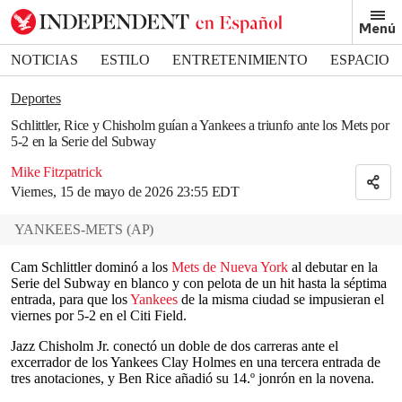
Removed from bookmarks
Menú
Close popover
Bookmark popover
NOTICIAS
ESTILO
ENTRETENIMIENTO
ESPACIO
DEPORTES
Deportes
Schlittler, Rice y Chisholm guían a Yankees a triunfo ante los Mets por
5-2 en la Serie del Subway
Mike Fitzpatrick
Viernes, 15 de mayo de 2026 23:55 EDT
YANKEES-METS
(
AP
)
Cam Schlittler dominó a los
Mets de Nueva York
al debutar en la
Serie del Subway en blanco y con pelota de un hit hasta la séptima
entrada, para que los
Yankees
de la misma ciudad se impusieran el
viernes por 5-2 en el Citi Field.
Jazz Chisholm Jr. conectó un doble de dos carreras ante el
excerrador de los Yankees Clay Holmes en una tercera entrada de
tres anotaciones, y Ben Rice añadió su 14.º jonrón en la novena.