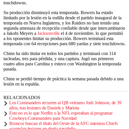
touchdowns.
Su producción disminuyó esta temporada. Bowers ha estado
limitado por la lesión en la rodilla desde el partido inaugural de la
temporada en Nueva Inglaterra, y los Raiders no han tenido una
segunda amenaza de recepción confiable desde que intercambiaron
a Jakobi Meyers a
Jacksonville
el 4 de noviembre, lo que permitió
a los oponentes limitar su producción. Bowers terminará esta
temporada con 64 recepciones para 680 yardas y siete touchdowns.
Chinn ha sido titular en todos los partidos y terminará con 114
tacleadas, tres para pérdida, y una captura. Jugó sus primeros
cuatro años para Carolina y estuvo con Washington la temporada
pasada.
Chinn se perdió tiempo de práctica la semana pasada debido a una
lesión en la espalda.
RELACIONADOS
Los Commanders recurren al QB veterano Josh Johnson, de 39
años, tras lesiones de Daniels y Mariota
Esto no es lo que Netflix o la NFL esperaban al programar
Cowboys-Commanders para Navidad
Broncos buscan el título del Oeste de la AFC mientras Chiefs
acumulan lesiones en duelo navideño