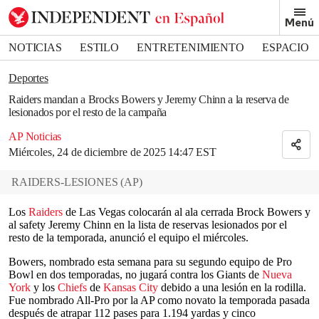
Removed from bookmarks
Menú
Close popover
Bookmark popover
NOTICIAS
ESTILO
ENTRETENIMIENTO
ESPACIO
DEPORTES
Deportes
Raiders mandan a Brocks Bowers y Jeremy Chinn a la reserva de
lesionados por el resto de la campaña
AP Noticias
Miércoles, 24 de diciembre de 2025 14:47 EST
RAIDERS-LESIONES
(
AP
)
Los
Raiders
de Las Vegas colocarán al ala cerrada Brock Bowers y
al safety Jeremy Chinn en la lista de reservas lesionados por el
resto de la temporada, anunció el equipo el miércoles.
Bowers, nombrado esta semana para su segundo equipo de Pro
Bowl en dos temporadas, no jugará contra los Giants de
Nueva
York
y los
Chiefs
de
Kansas City
debido a una lesión en la rodilla.
Fue nombrado All-Pro por la AP como novato la temporada pasada
después de atrapar 112 pases para 1.194 yardas y cinco