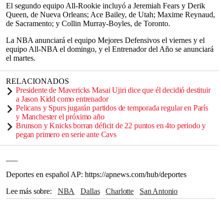
El segundo equipo All-Rookie incluyó a Jeremiah Fears y Derik
Queen, de Nueva Orleans; Ace Bailey, de Utah; Maxime Reynaud,
de Sacramento; y Collin Murray-Boyles, de Toronto.
La NBA anunciará el equipo Mejores Defensivos el viernes y el
equipo All-NBA el domingo, y el Entrenador del Año se anunciará
el martes.
RELACIONADOS
Presidente de Mavericks Masai Ujiri dice que él decidió destituir
a Jason Kidd como entrenador
Pelicans y Spurs jugarán partidos de temporada regular en París
y Manchester el próximo año
Brunson y Knicks borran déficit de 22 puntos en 4to periodo y
pegan primero en serie ante Cavs
___
Deportes en español AP: https://apnews.com/hub/deportes
Lee más sobre
NBA
Dallas
Charlotte
San Antonio
Nueva Orleans