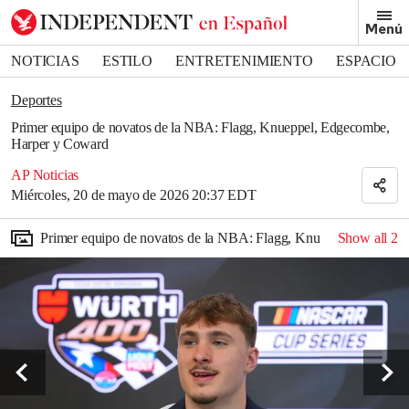
Removed from bookmarks
Menú
Close popover
Bookmark popover
NOTICIAS
ESTILO
ENTRETENIMIENTO
ESPACIO
DEPORTES
Deportes
Primer equipo de novatos de la NBA: Flagg, Knueppel, Edgecombe,
Harper y Coward
AP Noticias
Miércoles, 20 de mayo de 2026 20:37 EDT
Primer equipo de novatos de la NBA: Flagg, Knueppel, Edgeco
Show all
2