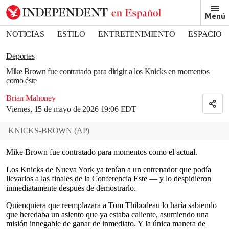
Removed from bookmarks
Menú
Close popover
Bookmark popover
NOTICIAS
ESTILO
ENTRETENIMIENTO
ESPACIO
DEPORTES
Deportes
Mike Brown fue contratado para dirigir a los Knicks en momentos
como éste
Brian Mahoney
Viernes, 15 de mayo de 2026 19:06 EDT
KNICKS-BROWN
(
AP
)
Mike Brown fue contratado para momentos como el actual.
Los Knicks de Nueva York ya tenían a un entrenador que podía
llevarlos a las finales de la Conferencia Este — y lo despidieron
inmediatamente después de demostrarlo.
Quienquiera que reemplazara a Tom Thibodeau lo haría sabiendo
que heredaba un asiento que ya estaba caliente, asumiendo una
misión innegable de ganar de inmediato. Y la única manera de