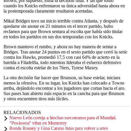
Brown, por supuesto, toma la decisión final. Y las que tomó
cuando los Knicks enfrentaron su única adversidad hasta ahora en
la postemporada claramente resultaron acertadas.
Mikal Bridges tuvo un inicio terrible contra Atlanta, y después de
quedarse sin anotar en 21 minutos en el tercer partido, hubo
reclamos para que Brown sentara al escolta que había sido titular
en todos los partidos en sus dos temporadas con los Knicks.
Brown mantuvo el rumbo, y ahora no hay manera de sentar a
Bridges. Tras anotar 24 puntos en el sexto partido que cerró la serie
contra los Hawks, promedió 17,5 con casi 64% de acierto en la
barrida a Filadelfia, todo mientras lideraba el esfuerzo defensivo
contra el escolta estelar de los 76ers, Tyrese Maxey.
La otra decisión fue hacer que Brunson, su base estelar, iniciara
menos la ofensiva. En su lugar, los Knicks han colocado a Towns
arriba, dejándolo encontrar a los jugadores que cortan hacia el aro.
Sus pases han abierto más espacio en la cancha para que Brunson
y otros encuentren tiros más fáciles.
RELACIONADOS
Nuevo León corteja a hinchas surcoreanos para el Mundial.
“Pes-korea” vibra en Monterrey
Ronda Rousey y Gina Carano listas para volver a artes