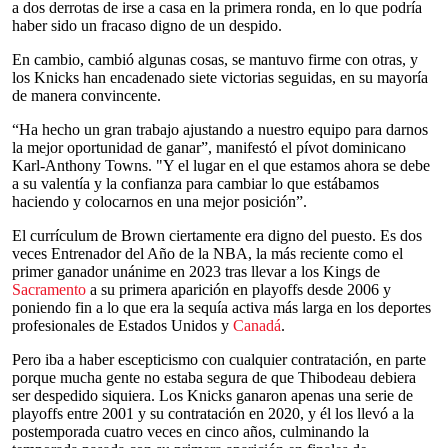
a dos derrotas de irse a casa en la primera ronda, en lo que podría
haber sido un fracaso digno de un despido.
En cambio, cambió algunas cosas, se mantuvo firme con otras, y
los Knicks han encadenado siete victorias seguidas, en su mayoría
de manera convincente.
“Ha hecho un gran trabajo ajustando a nuestro equipo para darnos
la mejor oportunidad de ganar”, manifestó el pívot dominicano
Karl-Anthony Towns. "Y el lugar en el que estamos ahora se debe
a su valentía y la confianza para cambiar lo que estábamos
haciendo y colocarnos en una mejor posición”.
El currículum de Brown ciertamente era digno del puesto. Es dos
veces Entrenador del Año de la NBA, la más reciente como el
primer ganador unánime en 2023 tras llevar a los Kings de
Sacramento
a su primera aparición en playoffs desde 2006 y
poniendo fin a lo que era la sequía activa más larga en los deportes
profesionales de Estados Unidos y
Canadá
.
Pero iba a haber escepticismo con cualquier contratación, en parte
porque mucha gente no estaba segura de que Thibodeau debiera
ser despedido siquiera. Los Knicks ganaron apenas una serie de
playoffs entre 2001 y su contratación en 2020, y él los llevó a la
postemporada cuatro veces en cinco años, culminando la