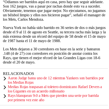
“Odiamos ser barridos aquí en casa, pero hay que seguir adelante.
Son 162 juegos, vas a pasar por rachas donde esto va a suceder.
Obviamente, tenemos que jugar mejor. No ejecutamos, no jugamos
un béisbol limpio y ellos nos hicieron pagar”, señaló el manager de
los Mets, Carlos Mendoza.
Nueva York no había sido barrido en 36 series de dos o más juegos
desde el 9 al 11 de agosto en Seattle, su tercera racha más larga y la
más extensa desde un récord del equipo de 58 desde el 15 de mayo
de 1987 hasta el 11 de mayo de 1988.
Los Mets dejaron a 30 corredores en base en la serie y batearon
.148 (4 de 27) con corredores en posición de anotar contra los
Rays, que tienen el mejor récord de las Grandes Ligas con 18-6
desde el 20 de mayo.
RELACIONADOS
Aaron Judge batea uno de 12 mientras Yankees son barridos por
los Medias Rojas
Medias Rojas traspasan al toletero dominicano Rafael Devers a
los Gigantes en un acuerdo millonario
Rays blanquean 9-0 a Mets que pierden una serie por barrida
por primera vez este año