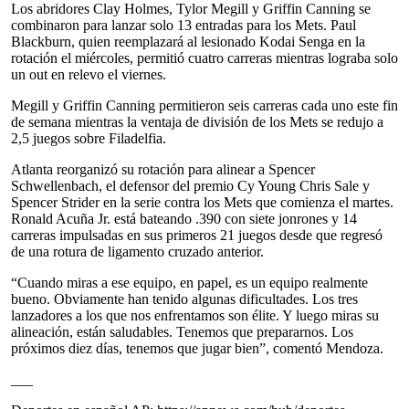
Los abridores Clay Holmes, Tylor Megill y Griffin Canning se
combinaron para lanzar solo 13 entradas para los Mets. Paul
Blackburn, quien reemplazará al lesionado Kodai Senga en la
rotación el miércoles, permitió cuatro carreras mientras lograba solo
un out en relevo el viernes.
Megill y Griffin Canning permitieron seis carreras cada uno este fin
de semana mientras la ventaja de división de los Mets se redujo a
2,5 juegos sobre Filadelfia.
Atlanta reorganizó su rotación para alinear a Spencer
Schwellenbach, el defensor del premio Cy Young Chris Sale y
Spencer Strider en la serie contra los Mets que comienza el martes.
Ronald Acuña Jr. está bateando .390 con siete jonrones y 14
carreras impulsadas en sus primeros 21 juegos desde que regresó
de una rotura de ligamento cruzado anterior.
“Cuando miras a ese equipo, en papel, es un equipo realmente
bueno. Obviamente han tenido algunas dificultades. Los tres
lanzadores a los que nos enfrentamos son élite. Y luego miras su
alineación, están saludables. Tenemos que prepararnos. Los
próximos diez días, tenemos que jugar bien”, comentó Mendoza.
___