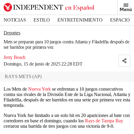
Removed from bookmarks
Menú
Close popover
Bookmark popover
NOTICIAS
ESTILO
ENTRETENIMIENTO
ESPACIO
DEPORTES
Deportes
Mets se preparan para 10 juegos contra Atlanta y Filadelfia después de
ser barridos por primera vez
Jerry Beach
Domingo, 15 de junio de 2025 22:28 EDT
RAYS METS
(
AP
)
Los Mets de
Nueva York
se enfrentan a 10 juegos consecutivos
contra sus rivales de la División Este de la Liga Nacional, Atlanta y
Filadelfia, después de ser barridos en una serie por primera vez esta
temporada.
Nueva York fue limitado a un solo hit en 20 apariciones al bate con
corredores en base el domingo, cuando los
Rays de Tampa Bay
cerraron una barrida de tres juegos con una victoria de 9-0.