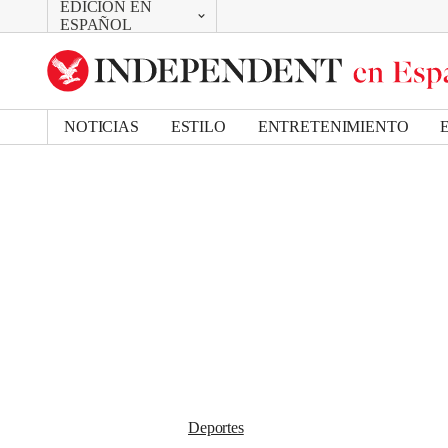
EDICIÓN EN
CAMBIAR
Removed from bookmarks
ESPAÑOL
Close popover
UK Edition
Bookmark popover
US Edition
NOTICIAS
ESTILO
ENTRETENIMIENTO
Deportes