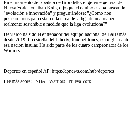
En el momento de la salida de Brondello, el gerente general de
Nueva York, Jonathan Kolb, dijo que el equipo estaba buscando
"evolución e innovación" y preguntándose: "¿Cómo nos
posicionamos para estar en la cima de la liga de una manera
realmente sostenible a medida que la liga evoluciona?"
DeMarco ha sido el entrenador del equipo nacional de BaHamás
desde 2019. La estrella del Liberty, Jonquel Jones, es originaria de
esa nación insular. Ha sido parte de los cuatro campeonatos de los
Warriors.
___
Deportes en español AP: https://apnews.com/hub/deportes
Lee más sobre
NBA
Warriors
Nueva York
The Associated Press
WNBA
Golden State
Portland
Seattle
ESPN
Toronto
Bahamas