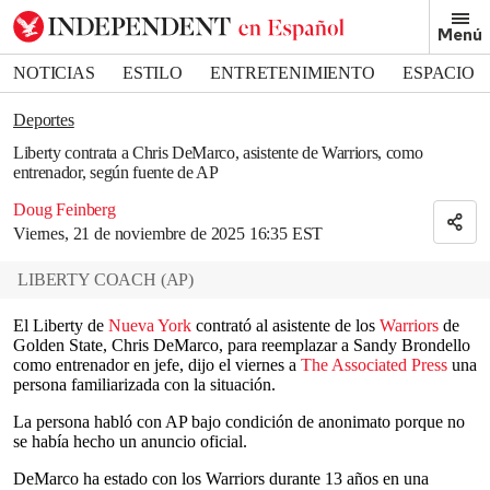
Removed from bookmarks
Menú
Close popover
Bookmark popover
NOTICIAS
ESTILO
ENTRETENIMIENTO
ESPACIO
DEPORTES
Deportes
Liberty contrata a Chris DeMarco, asistente de Warriors, como
entrenador, según fuente de AP
Doug Feinberg
Viernes, 21 de noviembre de 2025 16:35 EST
LIBERTY COACH
(
AP
)
El Liberty de
Nueva York
contrató al asistente de los
Warriors
de
Golden State, Chris DeMarco, para reemplazar a Sandy Brondello
como entrenador en jefe, dijo el viernes a
The Associated Press
una
persona familiarizada con la situación.
La persona habló con AP bajo condición de anonimato porque no
se había hecho un anuncio oficial.
DeMarco ha estado con los Warriors durante 13 años en una