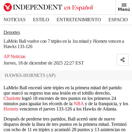
Removed from bookmarks
Menú
Close popover
Bookmark popover
NOTICIAS
ESTILO
ENTRETENIMIENTO
ESPACIO
DEPORTES
Deportes
LaMelo Ball vuelve con 7 triples en la 1ra mitad y Hornets vencen a
Hawks 133-126
AP Noticias
Jueves, 18 de diciembre de 2025 22:27 EST
HAWKS-HORNETS
(
AP
)
LaMelo Ball encestó siete triples en la primera mitad del partido
que marcó su regreso tras una lesión en el tobillo derecho,
Charlotte
logró 18 encestes de tres puntos en los primeros 24
minutos para igualar los récords de la
NBA
y de la franquicia, y los
Hornets
vencieron el jueves 133-126 a los Hawks de Atlanta.
Después de perderse tres partidos, Ball acertó siete de nueve
disparos desde la línea de tres puntos en la primera mitad. Terminó
con ocho de 11 en triples y acumuló 28 puntos y 13 asistencias en