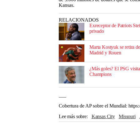
Kansas.
RELACIONADOS
Exreceptor de Patriots Ste
privado
Marta Kostyuk se retira del
Madrid y Rouen
¿Más goles? El PSG visita 
Champions
___
Cobertura de AP sobre el Mundial: https
Lee más sobre
Kansas City
Missouri
NFL
Argelia
Lionel Messi
Consejos