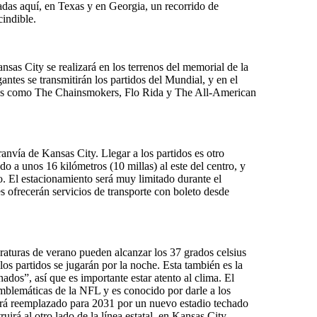
das aquí, en Texas y en Georgia, un recorrido de
cindible.
ansas City se realizará en los terrenos del memorial de la
ntes se transmitirán los partidos del Mundial, y en el
stas como The Chainsmokers, Flo Rida y The All-American
tranvía de Kansas City. Llegar a los partidos es otro
 a unos 16 kilómetros (10 millas) al este del centro, y
io. El estacionamiento será muy limitado durante el
 ofrecerán servicios de transporte con boleto desde
raturas de verano pueden alcanzar los 37 grados celsius
los partidos se jugarán por la noche. Esta también es la
ados”, así que es importante estar atento al clima. El
 emblemáticas de la NFL y es conocido por darle a los
erá reemplazado para 2031 por un nuevo estadio techado
uirá al otro lado de la línea estatal, en Kansas City,