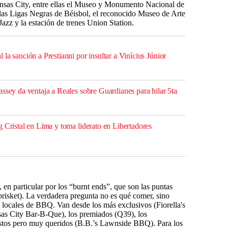
nsas City, entre ellas el Museo y Monumento Nacional de
las Ligas Negras de Béisbol, el reconocido Museo de Arte
zz y la estación de trenes Union Station.
la sanción a Prestianni por insultar a Vinícius Júnior
ssey da ventaja a Reales sobre Guardianes para hilar 5ta
 Cristal en Lima y toma liderato en Libertadores
en particular por los “burnt ends”, que son las puntas
brisket). La verdadera pregunta no es qué comer, sino
locales de BBQ. Van desde los más exclusivos (Fiorella's
sas City Bar-B-Que), los premiados (Q39), los
estos pero muy queridos (B.B.’s Lawnside BBQ). Para los