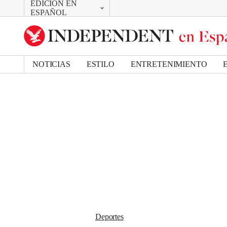
EDICIÓN EN
CAMBIAR
Removed from bookmarks
ESPAÑOL
Close popover
UK Edition
Bookmark popover
US Edition
NOTICIAS
ESTILO
ENTRETENIMIENTO
Deportes