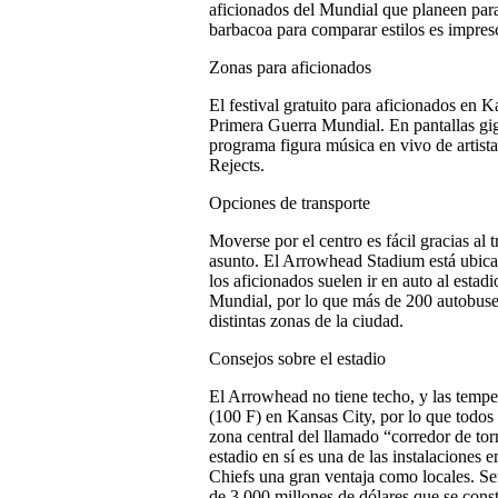
aficionados del Mundial que planeen para
barbacoa para comparar estilos es impres
Zonas para aficionados
El festival gratuito para aficionados en K
Primera Guerra Mundial. En pantallas giga
programa figura música en vivo de arti
Rejects.
Opciones de transporte
Moverse por el centro es fácil gracias al 
asunto. El Arrowhead Stadium está ubicado
los aficionados suelen ir en auto al estad
Mundial, por lo que más de 200 autobuses
distintas zonas de la ciudad.
Consejos sobre el estadio
El Arrowhead no tiene techo, y las tempe
(100 F) en Kansas City, por lo que todos 
zona central del llamado “corredor de torn
estadio en sí es una de las instalaciones
Chiefs una gran ventaja como locales. S
de 3.000 millones de dólares que se constr