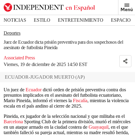
Removed from bookmarks
Menú
Close popover
Bookmark popover
NOTICIAS
ESTILO
ENTRETENIMIENTO
ESPACIO
DEPORTES
Deportes
Juez de Ecuador dicta prisión preventiva para dos sospechosos del
asesinato de futbolista Pineida
Associated Press
Viernes, 19 de diciembre de 2025 14:50 EST
ECUADOR-JUGADOR MUERTO
(
AP
)
Un juez de
Ecuador
dictó orden de prisión preventiva contra dos
presuntos implicados en el asesinato del futbolista ecuatoriano,
Mario Pineida, informó el viernes la
Fiscalía
, mientras la violencia
escala en el país andino al cierre de 2025.
Pineida, ex jugador de la selección nacional y que militaba en el
Barcelona
Sporting Club de la primera división, murió el miércoles
en un ataque armado en la ciudad costera de
Guayaquil
, en el que
también falleció su pareja actual, mientras su madre resultó herida,