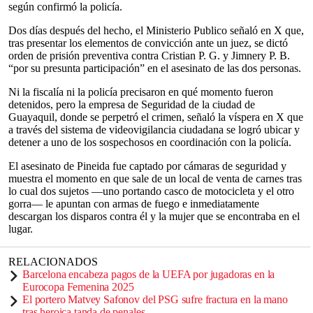
según confirmó la policía.
Dos días después del hecho, el Ministerio Publico señaló en X que,
tras presentar los elementos de convicción ante un juez, se dictó
orden de prisión preventiva contra Cristian P. G. y Jimnery P. B.
“por su presunta participación” en el asesinato de las dos personas.
Ni la fiscalía ni la policía precisaron en qué momento fueron
detenidos, pero la empresa de Seguridad de la ciudad de
Guayaquil, donde se perpetró el crimen, señaló la víspera en X que
a través del sistema de videovigilancia ciudadana se logró ubicar y
detener a uno de los sospechosos en coordinación con la policía.
El asesinato de Pineida fue captado por cámaras de seguridad y
muestra el momento en que sale de un local de venta de carnes tras
lo cual dos sujetos —uno portando casco de motocicleta y el otro
gorra— le apuntan con armas de fuego e inmediatamente
descargan los disparos contra él y la mujer que se encontraba en el
lugar.
RELACIONADOS
Barcelona encabeza pagos de la UEFA por jugadoras en la
Eurocopa Femenina 2025
El portero Matvey Safonov del PSG sufre fractura en la mano
tras heroica tanda de penales