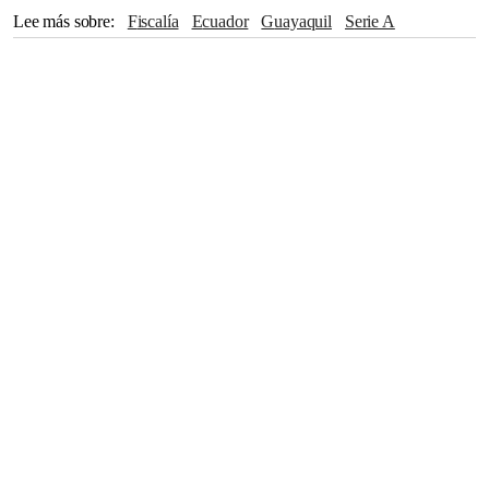
Lee más sobre
Fiscalía
Ecuador
Guayaquil
Serie A
Barcelona
Brasil