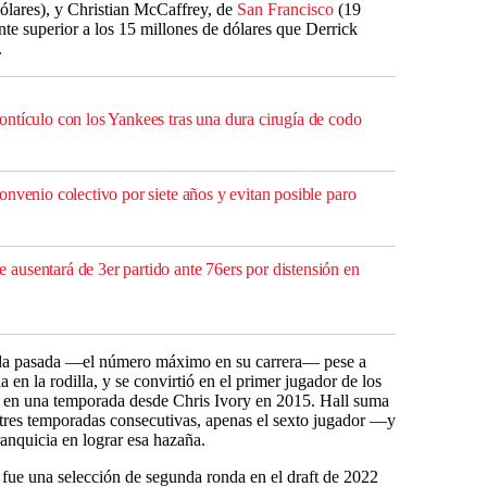
dólares), y Christian McCaffrey, de
San Francisco
(19
ente superior a los 15 millones de dólares que Derrick
.
ntículo con los Yankees tras una dura cirugía de codo
nvenio colectivo por siete años y evitan posible paro
usentará de 3er partido ante 76ers por distensión en
rada pasada —el número máximo en su carrera— pese a
a en la rodilla, y se convirtió en el primer jugador de los
rra en una temporada desde Chris Ivory en 2015. Hall suma
 tres temporadas consecutivas, apenas el sexto jugador —y
ranquicia en lograr esa hazaña.
fue una selección de segunda ronda en el draft de 2022