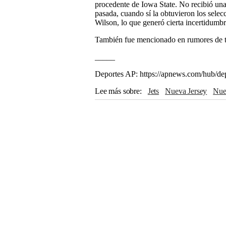
procedente de Iowa State. No recibió una 
pasada, cuando sí la obtuvieron los sele
Wilson, lo que generó cierta incertidumbre
También fue mencionado en rumores de tra
_____
Deportes AP: https://apnews.com/hub/de
Lee más sobre
Jets
Nueva Jersey
Nu
The Associated Press