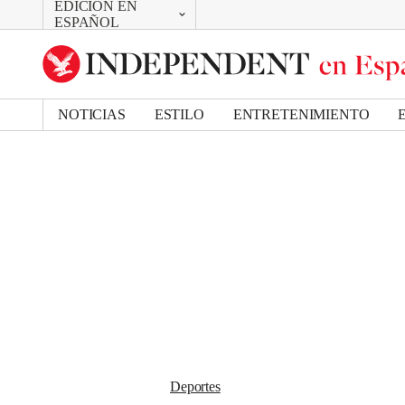
EDICIÓN EN
CAMBIAR
Removed from bookmarks
ESPAÑOL
Close popover
UK Edition
Bookmark popover
US Edition
NOTICIAS
ESTILO
ENTRETENIMIENTO
Deportes