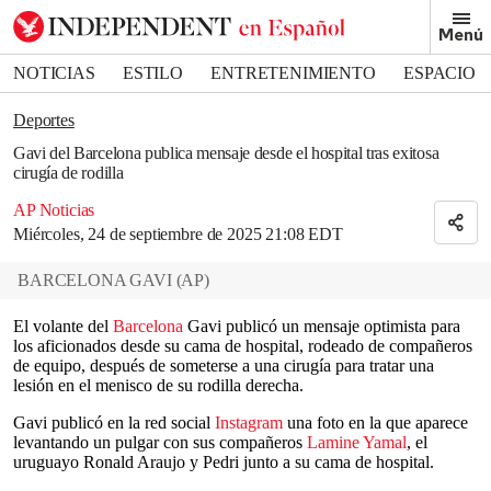
Removed from bookmarks
Menú
Close popover
Bookmark popover
NOTICIAS
ESTILO
ENTRETENIMIENTO
ESPACIO
DEPORTES
Deportes
Gavi del Barcelona publica mensaje desde el hospital tras exitosa
cirugía de rodilla
AP Noticias
Miércoles, 24 de septiembre de 2025 21:08 EDT
BARCELONA GAVI
(
AP
)
El volante del
Barcelona
Gavi publicó un mensaje optimista para
los aficionados desde su cama de hospital, rodeado de compañeros
de equipo, después de someterse a una cirugía para tratar una
lesión en el menisco de su rodilla derecha.
Gavi publicó en la red social
Instagram
una foto en la que aparece
levantando un pulgar con sus compañeros
Lamine Yamal
, el
uruguayo Ronald Araujo y Pedri junto a su cama de hospital.