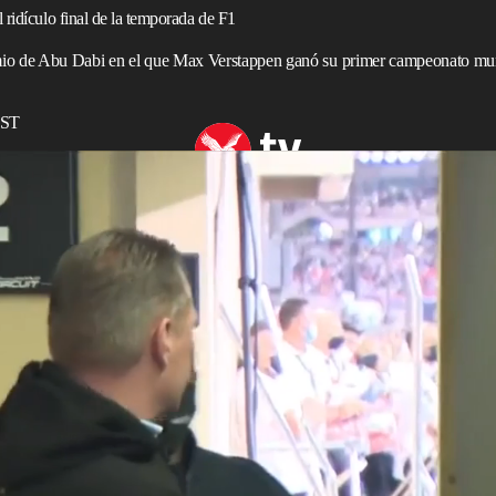
ridículo final de la temporada de F1
mio de Abu Dabi en el que Max Verstappen ganó su primer campeonato mu
EST
ras decidirse el título mundial de F1 en una dramática última vuelta
sentaron el domingo para ver el final de la carrera más
historia de este deporte, después de una temporada
etas rindieron al máximo de sus capacidades cada fin de
abrá sido la primera carrera que ven en su vida, o al
 la intensidad de la batalla entre dos hombres tan
erstappen
y
Lewis Hamilton
.
n explicado con minucioso detalle las diferencias de
Habrán buscado en Google las reglas de la clasificación
l orden de carrera y qué significa empezar con los mismos
e, se habrán sentado con entusiasmo frente a la pantalla,
ronaría al final, pero sobre todo, esperando convertirse en