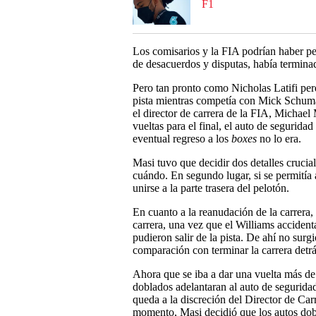
F1
Los comisarios y la FIA podrían haber pe
de desacuerdos y disputas, había terminad
Pero tan pronto como Nicholas Latifi perdió
pista mientras competía con Mick Schumac
el director de carrera de la FIA, Michael 
vueltas para el final, el auto de segurida
eventual regreso a los
boxes
no lo era.
Masi tuvo que decidir dos detalles cruciale
cuándo. En segundo lugar, si se permitía 
unirse a la parte trasera del pelotón.
En cuanto a la reanudación de la carrera,
carrera, una vez que el Williams accident
pudieron salir de la pista. De ahí no surg
comparación con terminar la carrera detr
Ahora que se iba a dar una vuelta más de 
doblados adelantaran al auto de seguridad 
queda a la discreción del Director de Car
momento, Masi decidió que los autos dobl