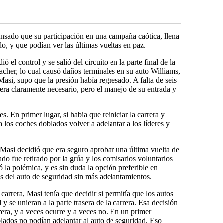
nsado que su participación en una campaña caótica, llena
o, y que podían ver las últimas vueltas en paz.
 el control y se salió del circuito en la parte final de la
her, lo cual causó daños terminales en su auto Williams,
Masi, supo que la presión había regresado. A falta de seis
d era claramente necesario, pero el manejo de su entrada y
s. En primer lugar, si había que reiniciar la carrera y
a los coches doblados volver a adelantar a los líderes y
 Masi decidió que era seguro aprobar una última vuelta de
ado fue retirado por la grúa y los comisarios voluntarios
ió la polémica, y es sin duda la opción preferible en
ás del auto de seguridad sin más adelantamientos.
carrera, Masi tenía que decidir si permitía que los autos
y se unieran a la parte trasera de la carrera. Esa decisión
rera, y a veces ocurre y a veces no. En un primer
ados no podían adelantar al auto de seguridad. Eso