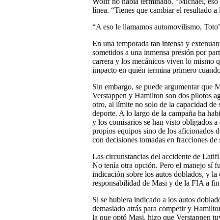
Wolff no había terminado. “Michael, eso
línea. “Tienes que cambiar el resultado a l
“A eso le llamamos automovilismo, Toto”,
En una temporada tan intensa y extenuan
sometidos a una inmensa presión por parte
carrera y los mecánicos viven lo mismo qu
impacto en quién termina primero cuando l
Sin embargo, se puede argumentar que Mas
Verstappen y Hamilton son dos pilotos agr
otro, al límite no solo de la capacidad de
deporte. A lo largo de la campaña ha hab
y los comisarios se han visto obligados a d
propios equipos sino de los aficionados d
con decisiones tomadas en fracciones de 
Las circunstancias del accidente de Latif
No tenía otra opción. Pero el manejo sí f
indicación sobre los autos doblados, y la
responsabilidad de Masi y de la FIA a fin
Si se hubiera indicado a los autos dobla
demasiado atrás para competir y Hamilton 
la que optó Masi, hizo que Verstappen tuv