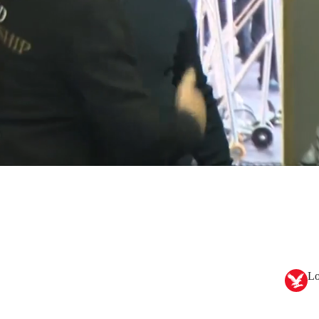
esesperado por aprovechar la ferocidad de la carrera por
ostenible a largo plazo.
Lo