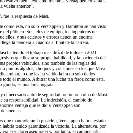
 no estuvo bien”, exclamó mientras Verstappen cruzaba la
a vuelta anterior”.
 fue la respuesta de Masi.
te como esta, no solo Verstappen y Hamilton se han visto
 del público. Sus jefes de equipo, los ingenieros de
e ellos, y sus aciertos y errores tienen un enorme
lega la bandera a cuadros al final de la carrera.
i ha tenido el trabajo más difícil de todos en 2021.
esivos que llevan su propia habilidad, y la paciencia del
 sus propios vehículos, sino también de las reglas del
ido puntos álgidos, choques y colisiones en los que Masi
ictaminar, lo que les ha valido la ira no solo de los
e todo el mundo. Arbitrar una lucha tan feroz como esta,
segundo, es una tarea ingrata.
i y el necesario auto de seguridad no fueron culpa de Masi.
ue su responsabilidad. La indecisión, el cambio de
 enorme ventaja que le dio a Verstappen son
 de cuentas.
dos que mantuvieran la posición, Verstappen habría estado
habría tenido garantizada la victoria. La alternativa, por
iera la victoria asegurada y, por tanto, el campeonato.