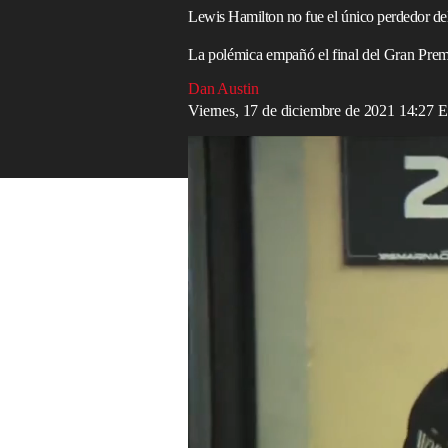
Lewis Hamilton no fue el único perdedor del 
La polémica empañó el final del Gran Pre
Dan Austin
Viernes, 17 de diciembre de 2021 14:27 
Lewis Hamilton felicita a Max Verstappen t
Millones de personas en todo el mundo se 
reñido de la
Fórmula 1
en los 71 años de 
sensacional en la que dos asombrosos atl
semana.
Para una gran parte de ese público, esta h
menos una de las primeras, cautivados por
estruendosamente talentosos como
Max V
Sus amigos con más experiencia les habrá
personalidad entre ambos contendientes. 
para tratar de entender cómo se decide e
neumáticos utilizados en la Q2. Finalment
esperando para descubrir qué piloto se co