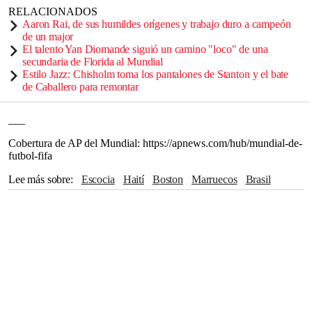
RELACIONADOS
Aaron Rai, de sus humildes orígenes y trabajo duro a campeón
de un major
El talento Yan Diomande siguió un camino "loco" de una
secundaria de Florida al Mundial
Estilo Jazz: Chisholm toma los pantalones de Stanton y el bate
de Caballero para remontar
___
Cobertura de AP del Mundial: https://apnews.com/hub/mundial-de-
futbol-fifa
Lee más sobre
Escocia
Haití
Boston
Marruecos
Brasil
Norteamérica
Liverpool
Napoli
Miami
Australia
Norwich
Aston Villa
Everton