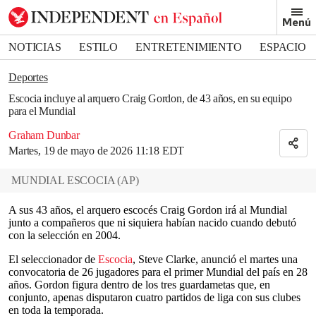
Removed from bookmarks
Menú
Close popover
Bookmark popover
NOTICIAS
ESTILO
ENTRETENIMIENTO
ESPACIO
DEPORTES
Deportes
Escocia incluye al arquero Craig Gordon, de 43 años, en su equipo
para el Mundial
Graham Dunbar
Martes, 19 de mayo de 2026 11:18 EDT
MUNDIAL ESCOCIA
(
AP
)
A sus 43 años, el arquero escocés Craig Gordon irá al Mundial
junto a compañeros que ni siquiera habían nacido cuando debutó
con la selección en 2004.
El seleccionador de
Escocia
, Steve Clarke, anunció el martes una
convocatoria de 26 jugadores para el primer Mundial del país en 28
años. Gordon figura dentro de los tres guardametas que, en
conjunto, apenas disputaron cuatro partidos de liga con sus clubes
en toda la temporada.