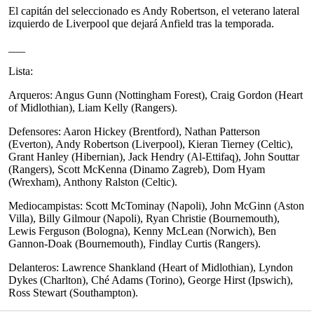
El capitán del seleccionado es Andy Robertson, el veterano lateral
izquierdo de Liverpool que dejará Anfield tras la temporada.
___
Lista:
Arqueros: Angus Gunn (Nottingham Forest), Craig Gordon (Heart
of Midlothian), Liam Kelly (Rangers).
Defensores: Aaron Hickey (Brentford), Nathan Patterson
(Everton), Andy Robertson (Liverpool), Kieran Tierney (Celtic),
Grant Hanley (Hibernian), Jack Hendry (Al-Ettifaq), John Souttar
(Rangers), Scott McKenna (Dinamo Zagreb), Dom Hyam
(Wrexham), Anthony Ralston (Celtic).
Mediocampistas: Scott McTominay (Napoli), John McGinn (Aston
Villa), Billy Gilmour (Napoli), Ryan Christie (Bournemouth),
Lewis Ferguson (Bologna), Kenny McLean (Norwich), Ben
Gannon-Doak (Bournemouth), Findlay Curtis (Rangers).
Delanteros: Lawrence Shankland (Heart of Midlothian), Lyndon
Dykes (Charlton), Ché Adams (Torino), George Hirst (Ipswich),
Ross Stewart (Southampton).