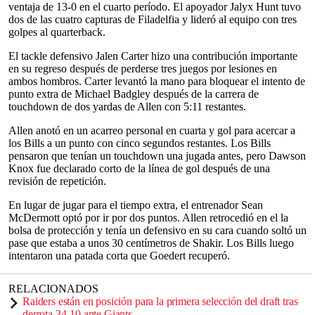
ventaja de 13-0 en el cuarto período. El apoyador Jalyx Hunt tuvo
dos de las cuatro capturas de Filadelfia y lideró al equipo con tres
golpes al quarterback.
El tackle defensivo Jalen Carter hizo una contribución importante
en su regreso después de perderse tres juegos por lesiones en
ambos hombros. Carter levantó la mano para bloquear el intento de
punto extra de Michael Badgley después de la carrera de
touchdown de dos yardas de Allen con 5:11 restantes.
Allen anotó en un acarreo personal en cuarta y gol para acercar a
los Bills a un punto con cinco segundos restantes. Los Bills
pensaron que tenían un touchdown una jugada antes, pero Dawson
Knox fue declarado corto de la línea de gol después de una
revisión de repetición.
En lugar de jugar para el tiempo extra, el entrenador Sean
McDermott optó por ir por dos puntos. Allen retrocedió en el la
bolsa de protección y tenía un defensivo en su cara cuando soltó un
pase que estaba a unos 30 centímetros de Shakir. Los Bills luego
intentaron una patada corta que Goedert recuperó.
RELACIONADOS
Raiders están en posición para la primera selección del draft tras
derrota 34-10 ante Giants