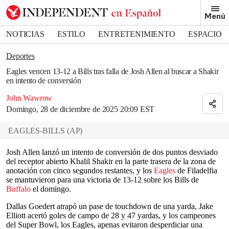
Removed from bookmarks
Menú
Close popover
Bookmark popover
NOTICIAS
ESTILO
ENTRETENIMIENTO
ESPACIO
DEPORTES
Deportes
Eagles vencen 13-12 a Bills tras falla de Josh Allen al buscar a Shakir
en intento de conversión
John Wawrow
Domingo, 28 de diciembre de 2025 20:09 EST
EAGLES-BILLS
(
AP
)
Josh Allen lanzó un intento de conversión de dos puntos desviado
del receptor abierto Khalil Shakir en la parte trasera de la zona de
anotación con cinco segundos restantes, y los
Eagles
de Filadelfia
se mantuvieron para una victoria de 13-12 sobre los Bills de
Buffalo
el domingo.
Dallas Goedert atrapó un pase de touchdown de una yarda, Jake
Elliott acertó goles de campo de 28 y 47 yardas, y los campeones
del Super Bowl, los Eagles, apenas evitaron desperdiciar una