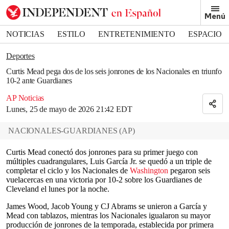
Removed from bookmarks
Menú
Close popover
Bookmark popover
NOTICIAS
ESTILO
ENTRETENIMIENTO
ESPACIO
DEPORTES
Deportes
Curtis Mead pega dos de los seis jonrones de los Nacionales en triunfo
10-2 ante Guardianes
AP Noticias
Lunes, 25 de mayo de 2026 21:42 EDT
NACIONALES-GUARDIANES
(
AP
)
Curtis Mead conectó dos jonrones para su primer juego con
múltiples cuadrangulares, Luis García Jr. se quedó a un triple de
completar el ciclo y los Nacionales de
Washington
pegaron seis
vuelacercas en una victoria por 10-2 sobre los Guardianes de
Cleveland el lunes por la noche.
James Wood, Jacob Young y CJ Abrams se unieron a García y
Mead con tablazos, mientras los Nacionales igualaron su mayor
producción de jonrones de la temporada, establecida por primera