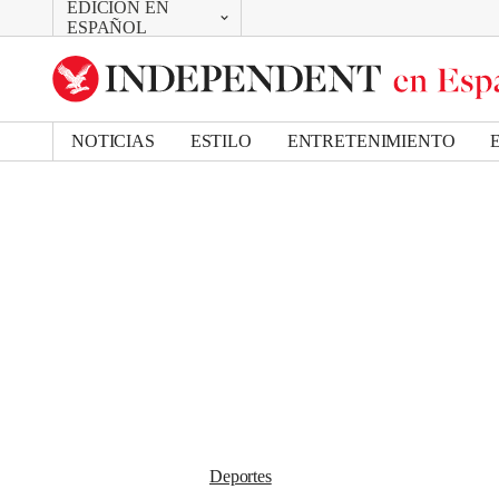
EDICIÓN EN
CAMBIAR
Removed from bookmarks
ESPAÑOL
Close popover
UK Edition
Bookmark popover
US Edition
NOTICIAS
ESTILO
ENTRETENIMIENTO
Deportes