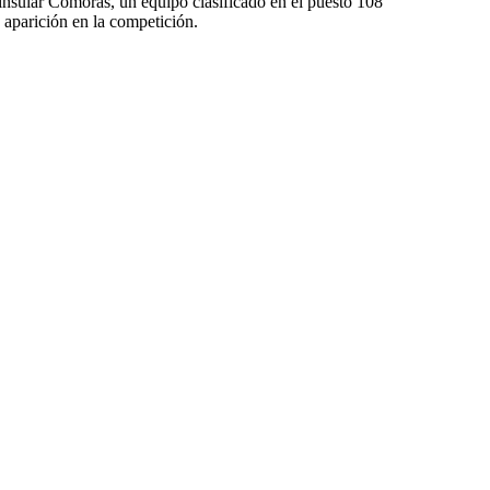
nsular Comoras, un equipo clasificado en el puesto 108
aparición en la competición.