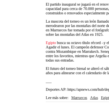
El partido inaugural se jugará en el ren
capacidad para cerca de 70.000 personas,
construidos o renovados especialmente pa
La mascota del torneo es un león llamado
merodearon por las montañas del norte de
en Marruecos fue tomada por el fotógrafo
sobre las montañas del Atlas en 1925.
Egipto
busca su octavo título récord –y
Agadir el lunes. El campeón defensor Cos
contra Mozambique en Marrakech. Seneg
entre los favoritos, mientras que Argelia
todas sus entradas.
El futuro del torneo bienal se alteró el 
años para alinearse con el calendario de 
___
Deportes AP: https://apnews.com/hub/de
Lee más sobre
Marruecos
Atlas
Egip
Mohamed Salah
Costa de Marfil
Came