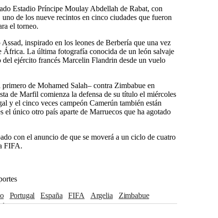
ovado Estadio Príncipe Moulay Abdellah de Rabat, con
 uno de los nueve recintos en cinco ciudades que fueron
ra el torneo.
 Assad, inspirado en los leones de Berbería que una vez
 África. La última fotografía conocida de un león salvaje
 del ejército francés Marcelin Flandrin desde un vuelo
 el primero de Mohamed Salah– contra Zimbabue en
ta de Marfil comienza la defensa de su título el miércoles
al y el cinco veces campeón Camerún también están
 es el único otro país aparte de Marruecos que ha agotado
sábado con el anuncio de que se moverá a un ciclo de cuatro
la FIFA.
portes
to
Portugal
España
FIFA
Argelia
Zimbabue
rún