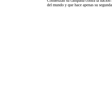
Comienzan su campaña contra la nación i
del mundo y que hace apenas su segunda 