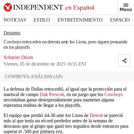
Removed from bookmarks
Menú
Close popover
Bookmark popover
NOTICIAS
ESTILO
ENTRETENIMIENTO
ESPACIO
DEPORTES
Deportes
Cowboys retroceden en derrota ante los Lions, pero siguen pensando
en los playoffs
Schuyler Dixon
Viernes, 05 de diciembre de 2025 16:55 EST
COWBOYS-ANÁLISIS
(
AP
)
La defensa de Dallas retrocedió, al igual que la protección para el
mariscal de campo
Dak Prescott
, en un juego que los
Cowboys
necesitaban ganar desesperadamente para mantener alguna
esperanza realista de llegar a los playoffs.
El equipo que perdió 44-30 ante los Lions de
Detroit
se pareció
más al que tenía un récord perdedor antes de la semana de
descanso que al grupo que ganó tres seguidos desde entonces para
superar el .500 por primera vez.