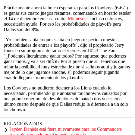
Prácticamente ahora la única esperanza para los Cowboys (6-6-1)
es ganar sus cuatro juegos restantes, comenzando en horario estelar
el 14 de diciembre en casa contra
Minnesota
. Incluso entonces,
necesitarán ayuda. Por eso las probabilidades de playoffs para
Dallas son del 8%.
"Yo también sabía lo que estaba en juego respecto a nuestras
probabilidades de entrar a los playoffs", dijo el propietario Jerry
Jones en su programa de radio el viernes en 105.3 The Fan.
"¿Podemos literalmente ganar todos? Por supuesto que podemos
ganar todos. ¿Va a ser difícil? Por supuesto que sí. Tenemos que
mirar la posibilidad muy estrecha de que si salimos aquí y jugamos
mejor de lo que jugamos anoche, sí, podemos seguir jugando
cuando llegue el momento de los playoffs".
Los Cowboys no pudieron detener a los Lions cuando lo
necesitaban, permitiendo que anotaran touchdowns causados por
una pobre cobertura de devoluciones de patada dos veces en el
último cuarto después de que Dallas redujo la diferencia a un solo
touchdown.
RELACIONADOS
Jayden Daniels está fuera nuevamente para los Commanders
tras golpe en codo previamente lesionado