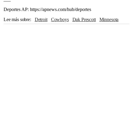
Deportes AP: https://apnews.com/hub/deportes
Lee más sobre
Detroit
Cowboys
Dak Prescott
Minnesota
NFL