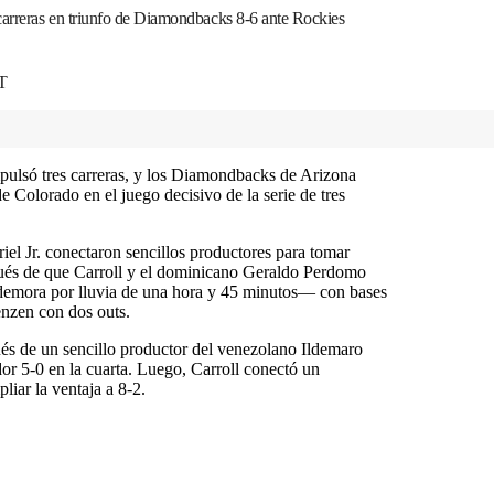
carreras en triunfo de Diamondbacks 8-6 ante Rockies
T
pulsó tres carreras, y los Diamondbacks de Arizona
 Colorado en el juego decisivo de la serie de tres
l Jr. conectaron sencillos productores para tomar
spués de que Carroll y el dominicano Geraldo Perdomo
demora por lluvia de una hora y 45 minutos— con bases
enzen con dos outs.
és de un sencillo productor del venezolano Ildemaro
or 5-0 en la cuarta. Luego, Carroll conectó un
liar la ventaja a 8-2.