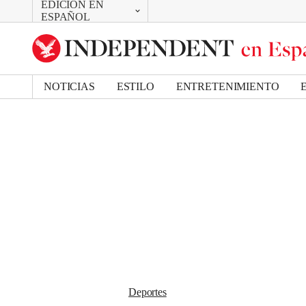
EDICIÓN EN
CAMBIAR
Removed from bookmarks
ESPAÑOL
Close popover
UK Edition
Bookmark popover
US Edition
NOTICIAS
ESTILO
ENTRETENIMIENTO
Deportes