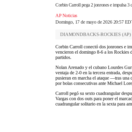
Corbin Carroll pega 2 jonrones e impulsa 3 
AP Noticias
Domingo, 17 de mayo de 2026 20:57 ED
DIAMONDBACKS-ROCKIES
(
AP
)
Corbin Carroll conectó dos jonrones e im
vencieron el domingo 8-6 a los Rockies de
partidos.
Nolan Arenado y el cubano Lourdes Gurrie
ventaja de 2-0 en la tercera entrada, de
pusieran en marcha el ataque —tras una 
por bolas consecutivas ante Michael Lor
Carroll pegó su sexto cuadrangular despu
Vargas con dos outs para poner el marcad
cuadrangular solitario en la sexta para amp