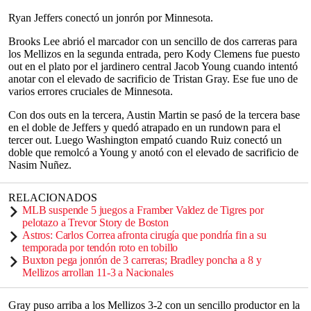
Ryan Jeffers conectó un jonrón por Minnesota.
Brooks Lee abrió el marcador con un sencillo de dos carreras para
los Mellizos en la segunda entrada, pero Kody Clemens fue puesto
out en el plato por el jardinero central Jacob Young cuando intentó
anotar con el elevado de sacrificio de Tristan Gray. Ese fue uno de
varios errores cruciales de Minnesota.
Con dos outs en la tercera, Austin Martin se pasó de la tercera base
en el doble de Jeffers y quedó atrapado en un rundown para el
tercer out. Luego Washington empató cuando Ruiz conectó un
doble que remolcó a Young y anotó con el elevado de sacrificio de
Nasim Nuñez.
RELACIONADOS
MLB suspende 5 juegos a Framber Valdez de Tigres por
pelotazo a Trevor Story de Boston
Astros: Carlos Correa afronta cirugía que pondría fin a su
temporada por tendón roto en tobillo
Buxton pega jonrón de 3 carreras; Bradley poncha a 8 y
Mellizos arrollan 11-3 a Nacionales
Gray puso arriba a los Mellizos 3-2 con un sencillo productor en la