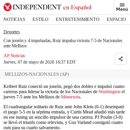
Removed from bookmarks
Menú
Close popover
Bookmark popover
NOTICIAS
ESTILO
ENTRETENIMIENTO
ESPACIO
DEPORTES
Deportes
Con jonrón y 4 impulsadas, Ruiz impulsa victoria 7-5 de Nacionales
ante Mellizos
AP Noticias
Jueves, 07 de mayo de 2026 16:37 EDT
MELLIZOS-NACIONALES
(
AP
)
Keibert Ruiz conectó un jonrón, pegó dos dobles e impulsó cuatro
carreras para liderar la victoria de los Nacionales de
Washington
el
jueves 7-5 ante los Mellizos de
Minnesota
.
El cuadrangular solitario de Ruiz ante John Klein (0-1) desempató
el juego 5-5 en la séptima entrada, y Curtis Mead añadió más tarde
en ese inning un sencillo impulsor de una carrera. PJ Poulin (3-0)
se llevó el triunfo como relevista, y Gus Varland consiguió cuatro
outs para su cuarto salvamento.