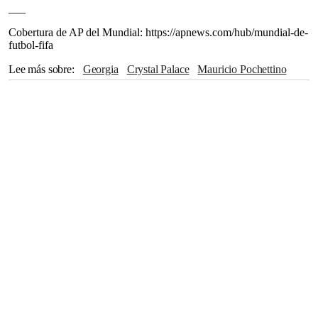
___
Cobertura de AP del Mundial: https://apnews.com/hub/mundial-de-
futbol-fifa
Lee más sobre
Georgia
Crystal Palace
Mauricio Pochettino
FIFA
Toronto
Fayetteville
Charlotte
Carolina del Norte