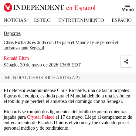
Removed from bookmarks
Menú
Close popover
Bookmark popover
NOTICIAS
ESTILO
ENTRETENIMIENTO
ESPACIO
DEPORTES
Deportes
Chris Richards es duda con US para el Mundial y se perderá el
amistoso ante Senegal
Ronald Blum
Sábado, 30 de mayo de 2026 13:06 EDT
MUNDIAL CHRIS RICHARDS
(
AP
)
El defensor estadounidense Chris Richards, una de las principales
figuras del equipo, es duda para el Mundial debido a una lesión en
el tobillo y se perderá el amistoso del domingo contra Senegal.
Richards se rompió dos ligamentos del tobillo izquierdo mientras
jugaba para
Crystal Palace
el 17 de mayo. Llegó al campamento de
entrenamiento de Estados Unidos el viernes y fue evaluado por el
personal médico y de rendimiento.