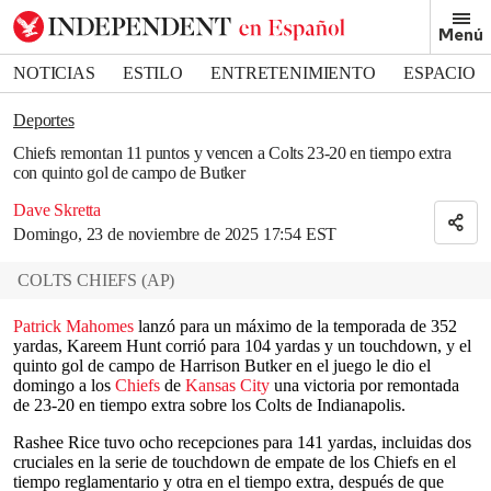
Removed from bookmarks
Menú
Close popover
Bookmark popover
NOTICIAS
ESTILO
ENTRETENIMIENTO
ESPACIO
DEPORTES
Deportes
Chiefs remontan 11 puntos y vencen a Colts 23-20 en tiempo extra
con quinto gol de campo de Butker
Dave Skretta
Domingo, 23 de noviembre de 2025 17:54 EST
COLTS CHIEFS
(
AP
)
Patrick Mahomes
lanzó para un máximo de la temporada de 352
yardas, Kareem Hunt corrió para 104 yardas y un touchdown, y el
quinto gol de campo de Harrison Butker en el juego le dio el
domingo a los
Chiefs
de
Kansas City
una victoria por remontada
de 23-20 en tiempo extra sobre los Colts de Indianapolis.
Rashee Rice tuvo ocho recepciones para 141 yardas, incluidas dos
cruciales en la serie de touchdown de empate de los Chiefs en el
tiempo reglamentario y otra en el tiempo extra, después de que