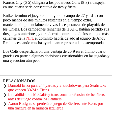
Kansas City (6-5) obligara a los poderosos Colts (8-3) a despejar
en una cuarta serie consecutiva de tres y fuera.
Butker terminó el juego con un gol de campo de 27 yardas con
poco menos de dos minutos restantes en el tiempo extra,
manteniendo potencialmente vivas las esperanzas de playoffs de
los Chiefs. Los campeones reinantes de la AFC habían perdido sus
dos juegos anteriores, y otra derrota contra uno de los equipos más
calientes de la
NFL
el domingo habría dejado al equipo de Andy
Reid necesitando mucha ayuda para regresar a la postemporada.
Los Colts desperdiciaron una ventaja de 20-9 en el último cuarto
gracias en parte a algunas decisiones cuestionables en las jugadas y
una ejecución aún peor.
___
RELACIONADOS
Darnold lanza para 244 yardas y 2 touchdowns para Seahawks
que vencen 30-24 a Titans
La habilidad de McCaffrey transforma la ofensiva de los 49ers
antes del juego contra los Panthers
Aaron Rodgers se perderá el juego de Steelers ante Bears por
una fractura en la muñeca izquierda