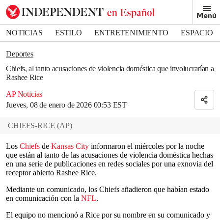
Removed from bookmarks
Menú
Close popover
Bookmark popover
NOTICIAS
ESTILO
ENTRETENIMIENTO
ESPACIO
DEPORTES
Deportes
Chiefs, al tanto acusaciones de violencia doméstica que involucrarían a
Rashee Rice
AP Noticias
Jueves, 08 de enero de 2026 00:53 EST
CHIEFS-RICE
(
AP
)
Los
Chiefs
de
Kansas City
informaron el miércoles por la noche
que están al tanto de las acusaciones de violencia doméstica hechas
en una serie de publicaciones en redes sociales por una exnovia del
receptor abierto Rashee Rice.
Mediante un comunicado, los Chiefs añadieron que habían estado
en comunicación con la
NFL
.
El equipo no mencionó a Rice por su nombre en su comunicado y