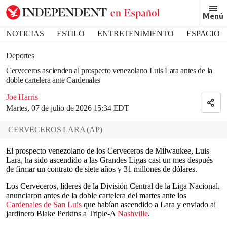
Removed from bookmarks
Menú
Close popover
Bookmark popover
NOTICIAS
ESTILO
ENTRETENIMIENTO
ESPACIO
DEPORTES
Deportes
Cerveceros ascienden al prospecto venezolano Luis Lara antes de la
doble cartelera ante Cardenales
Joe Harris
Martes, 07 de julio de 2026 15:34 EDT
CERVECEROS LARA
(
AP
)
El prospecto venezolano de los Cerveceros de Milwaukee, Luis
Lara, ha sido ascendido a las Grandes Ligas casi un mes después
de firmar un contrato de siete años y 31 millones de dólares.
Los Cerveceros, líderes de la División Central de la Liga Nacional,
anunciaron antes de la doble cartelera del martes ante los
Cardenales de San Luis
que habían ascendido a Lara y enviado al
jardinero Blake Perkins a Triple-A
Nashville
.