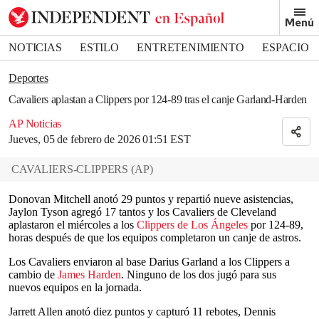
Removed from bookmarks
Menú
Close popover
Bookmark popover
NOTICIAS
ESTILO
ENTRETENIMIENTO
ESPACIO
DEPORTES
Deportes
Cavaliers aplastan a Clippers por 124-89 tras el canje Garland-Harden
AP Noticias
Jueves, 05 de febrero de 2026 01:51 EST
CAVALIERS-CLIPPERS
(
AP
)
Donovan Mitchell anotó 29 puntos y repartió nueve asistencias,
Jaylon Tyson agregó 17 tantos y los Cavaliers de Cleveland
aplastaron el miércoles a los
Clippers de
Los Ángeles
por 124-89,
horas después de que los equipos completaron un canje de astros.
Los Cavaliers enviaron al base Darius Garland a los Clippers a
cambio de
James Harden
. Ninguno de los dos jugó para sus
nuevos equipos en la jornada.
Jarrett Allen anotó diez puntos y capturó 11 rebotes, Dennis