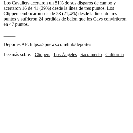
Los Cavaliers acertaron un 51% de sus disparos de campo y
acertaron 16 de 41 (39%) desde la línea de tres puntos. Los
Clippers embocaron seis de 28 (21,4%) desde la línea de tres
puntos y sufrieron 24 pérdidas de balón que los Cavs convirtieron
en 47 puntos.
_____
Deportes AP: https://apnews.com/hub/deportes
Lee más sobre
Clippers
Los Ángeles
Sacramento
California
James Harden
Kawhi Leonard
Dennis Schröder