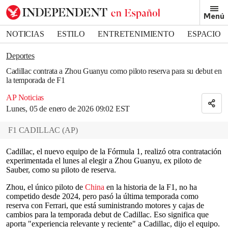
Removed from bookmarks
Menú
Close popover
Bookmark popover
NOTICIAS
ESTILO
ENTRETENIMIENTO
ESPACIO
DEPORTES
Deportes
Cadillac contrata a Zhou Guanyu como piloto reserva para su debut en
la temporada de F1
AP Noticias
Lunes, 05 de enero de 2026 09:02 EST
F1 CADILLAC
(
AP
)
Cadillac, el nuevo equipo de la Fórmula 1, realizó otra contratación
experimentada el lunes al elegir a Zhou Guanyu, ex piloto de
Sauber, como su piloto de reserva.
Zhou, el único piloto de
China
en la historia de la F1, no ha
competido desde 2024, pero pasó la última temporada como
reserva con Ferrari, que está suministrando motores y cajas de
cambios para la temporada debut de Cadillac. Eso significa que
aporta "experiencia relevante y reciente" a Cadillac, dijo el equipo.