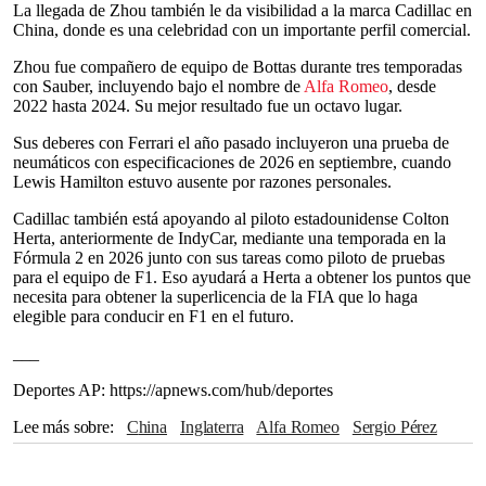
La llegada de Zhou también le da visibilidad a la marca Cadillac en
China, donde es una celebridad con un importante perfil comercial.
Zhou fue compañero de equipo de Bottas durante tres temporadas
con Sauber, incluyendo bajo el nombre de
Alfa Romeo
, desde
2022 hasta 2024. Su mejor resultado fue un octavo lugar.
Sus deberes con Ferrari el año pasado incluyeron una prueba de
neumáticos con especificaciones de 2026 en septiembre, cuando
Lewis Hamilton estuvo ausente por razones personales.
Cadillac también está apoyando al piloto estadounidense Colton
Herta, anteriormente de IndyCar, mediante una temporada en la
Fórmula 2 en 2026 junto con sus tareas como piloto de pruebas
para el equipo de F1. Eso ayudará a Herta a obtener los puntos que
necesita para obtener la superlicencia de la FIA que lo haga
elegible para conducir en F1 en el futuro.
___
Deportes AP: https://apnews.com/hub/deportes
Lee más sobre
China
Inglaterra
Alfa Romeo
Sergio Pérez
Shanghái
Valtteri Bottas
Lewis Hamilton
IndyCar