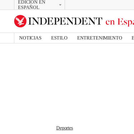
EDICIÓN EN
CAMBIAR
Removed from bookmarks
ESPAÑOL
Close popover
UK Edition
Bookmark popover
US Edition
NOTICIAS
ESTILO
ENTRETENIMIENTO
Deportes