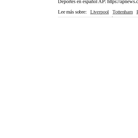
Deportes en español AP: https://apnews.
Lee más sobre
Liverpool
Tottenham
Crystal Palace
Inter de Milán
Fulham