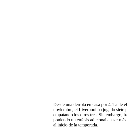
Desde una derrota en casa por 4-1 ante e
noviembre, el Liverpool ha jugado siete p
empatando los otros tres. Sin embargo, ha
poniendo un énfasis adicional en ser más
al inicio de la temporada.