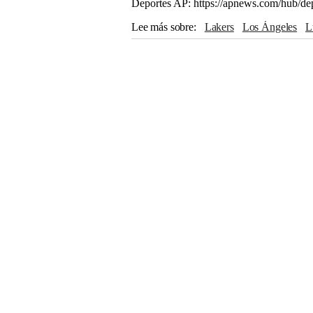
Deportes AP: https://apnews.com/hub/de
Lee más sobre
Lakers
Los Ángeles
Phoenix
NBA