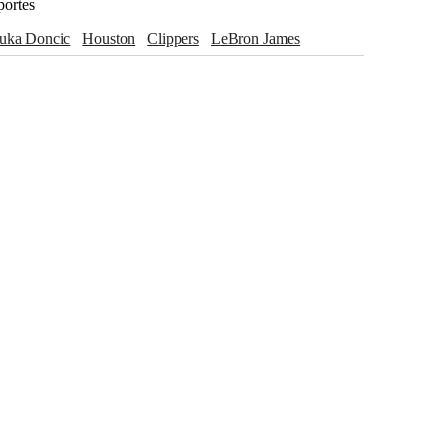
portes
Luka Doncic
Houston
Clippers
LeBron James