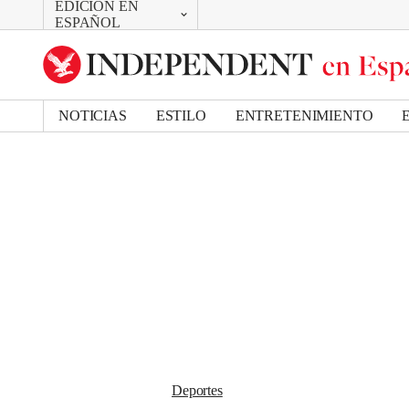
EDICIÓN EN
CAMBIAR
Removed from bookmarks
ESPAÑOL
Close popover
UK Edition
Bookmark popover
US Edition
NOTICIAS
ESTILO
ENTRETENIMIENTO
Deportes