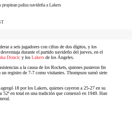
propinan paliza navideña a Lakers
ST
ar a seis jugadores con cifras de dos dígitos, y los
desventaja durante el partido navideño del jueves, en el
uka Doncic
y los
Lakers
de los Ángeles.
istencias a la causa de los Rockets, quienes pusieron fin
a un registro de 7-7 como visitantes. Thompson sumó siete
agregó 18 por los Lakers, quienes cayeron a 25-27 en su
u 52ª en total en una tradición que comenzó en 1949. Han
neral.