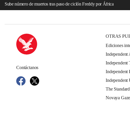
Sube número de muertos tras paso de ciclón Freddy por África
OTRAS PU
Ediciones int
Independent 
Independent 
Contáctanos
Independent 
Independent
The Standard
Novaya Gaze