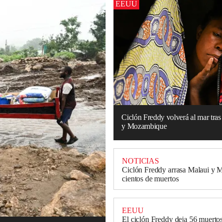
EEUU
Ciclón Freddy volverá al mar tra
y Mozambique
NOTICIAS
Ciclón Freddy arrasa Malaui y
cientos de muertos
EEUU
El ciclón Freddy deja 56 muerto