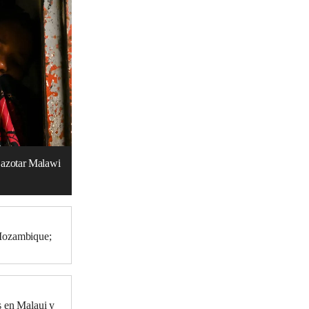
s azotar Malawi
 Mozambique;
s en Malaui y