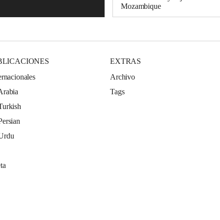
Mozambique
BLICACIONES
EXTRAS
ernacionales
Archivo
Arabia
Tags
Turkish
Persian
 Urdu
ta