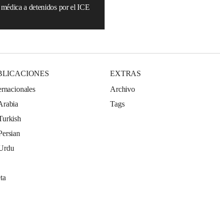
 médica a detenidos por el ICE
BLICACIONES
EXTRAS
ernacionales
Archivo
Arabia
Tags
Turkish
Persian
 Urdu
ta