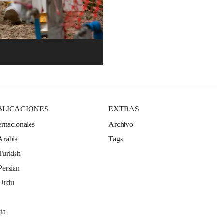
BLICACIONES
EXTRAS
ernacionales
Archivo
Arabia
Tags
Turkish
Persian
 Urdu
ta