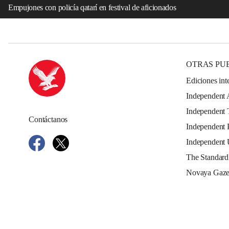
Empujones con policía qatarí en festival de aficionados
OTRAS PU
Ediciones int
Independent 
Independent 
Contáctanos
Independent 
Independent
The Standard
Novaya Gaze