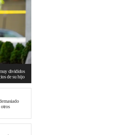
 muy divididos
ios de su hijo
 demasiado
 otros