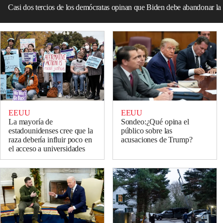
Casi dos tercios de los demócratas opinan que Biden debe abandonar l
EEUU
EEUU
La mayoría de
Sondeo:¿Qué opina el
estadounidenses cree que la
público sobre las
raza debería influir poco en
acusaciones de Trump?
el acceso a universidades