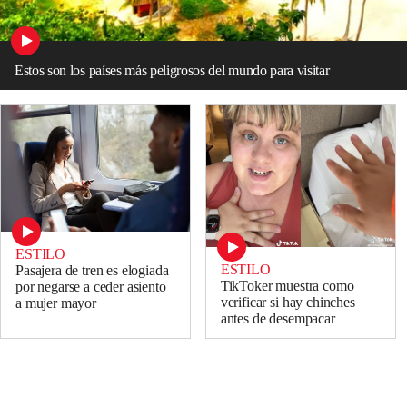
Estos son los países más peligrosos del mundo para visitar
ESTILO
ESTILO
Pasajera de tren es elogiada
TikToker muestra como
por negarse a ceder asiento
verificar si hay chinches
a mujer mayor
antes de desempacar