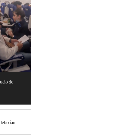
vuelo de
 deberían