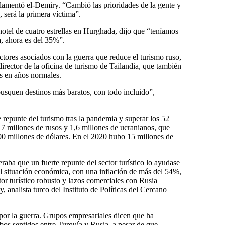
lamentó el-Demiry. “Cambió las prioridades de la gente y
, será la primera víctima”.
hotel de cuatro estrellas en Hurghada, dijo que “teníamos
, ahora es del 35%”.
ctores asociados con la guerra que reduce el turismo ruso,
ector de la oficina de turismo de Tailandia, que también
os en años normales.
usquen destinos más baratos, con todo incluido”,
 repunte del turismo tras la pandemia y superar los 52
s 7 millones de rusos y 1,6 millones de ucranianos, que
00 millones de dólares. En el 2020 hubo 15 millones de
aba que un fuerte repunte del sector turístico lo ayudase
ícil situación económica, con una inflación de más del 54%,
or turístico robusto y lazos comerciales con Rusia
analista turco del Instituto de Políticas del Cercano
 por la guerra. Grupos empresariales dicen que ha
os sentidos entre Turquía y Rusia, a pesar de que