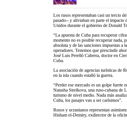
Los rusos representaban casi un tercio de
pasado-- y aliviaban en parte el impacto
Unidos durante el gobierno de Donald T
“La apuesta de Cuba para recuperar cifras
momento no es posible recuperar nada, pr
absoluta y de las sanciones impuestas a las
operadores. Tenemos que prescindir ahora
José Luis Perelló Cabrera, doctor en Cien
Cuba.
La asociación de agencias turísticas de R
en la isla cuando estalló la guerra.
“Perder ese mercado es un golpe fuerte e
Natasha Strelkova, una ruso-cubana de L
turismo de nivel medio. Nada más analizar
Cuba, los pasajes van a ser carísimos”.
Rusos y ucranianos representan asimismo
Hisham el-Demiry, exdirector de la oficin