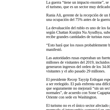
La guerra “tiene un impacto enorme”, se 
el turismo, que es un sector muy delicado
Rania Ali, gerente de la recepción de un 
una ocupación del 75% antes de la guerra
La devaluación del rublo es uno de los fa
según Chattan Kunjira Na Ayudhya, subdir
recibe grandes cantidades de turistas rus
“Esto hará que los rusos probablemente b
manifestó.
Las autoridades rusas esperaban un fuerte
millones de visitantes del 2019, incluido
generaron ingresos del orden de los 34.0
visitantes y el año pasado 29 millones.
El presidente Recep Tayyip Erdogan esper
a ser reelegido. El país enfrenta una dif
que seguramente no mejorará “sin un sect
normales”, de acuerdo con Sone Cagaptay, 
Oriente con sede en Washington.
El turismo no es el único sector afectado
mermado el intercambio comercial en amb