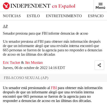
Removed from bookmarks
Menú
Close popover
Bookmark popover
NOTICIAS
ESTILO
ENTRETENIMIENTO
ESPACIO
DEPORTES
AP
Senador presiona para que FBI informe denuncias de acoso
Un senador presiona al FBI para obtener más información después
de que un informante alegó que una revisión interna encontró que
665 personas se fueron de la agencia para no responder a denuncias
de acoso en las últimas dos décadas
Eric Tucker
&
Jim Mustian
Jueves, 06 de octubre de 2022 14:16 EDT
FBI-ACOSO SEXUAL
(
AP
)
Un senador está presionando al
FBI
para obtener más información
después de que un informante alegó que una revisión interna
encontró que 665 personas se fueron de la agencia para no
responder a denuncias de acoso en las últimas dos décadas.