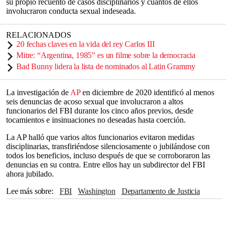
su propio recuento de casos disciplinarios y cuántos de ellos
involucraron conducta sexual indeseada.
RELACIONADOS
20 fechas claves en la vida del rey Carlos III
Mitre: “Argentina, 1985” es un filme sobre la democracia
Bad Bunny lidera la lista de nominados al Latin Grammy
La investigación de
AP
en diciembre de 2020 identificó al menos
seis denuncias de acoso sexual que involucraron a altos
funcionarios del FBI durante los cinco años previos, desde
tocamientos e insinuaciones no deseadas hasta coerción.
La AP halló que varios altos funcionarios evitaron medidas
disciplinarias, transfiriéndose silenciosamente o jubilándose con
todos los beneficios, incluso después de que se corroboraron las
denuncias en su contra. Entre ellos hay un subdirector del FBI
ahora jubilado.
Lee más sobre
FBI
Washington
Departamento de Justicia
Chuck Grassley
Iowa
Merrick Garland
The Associated Press