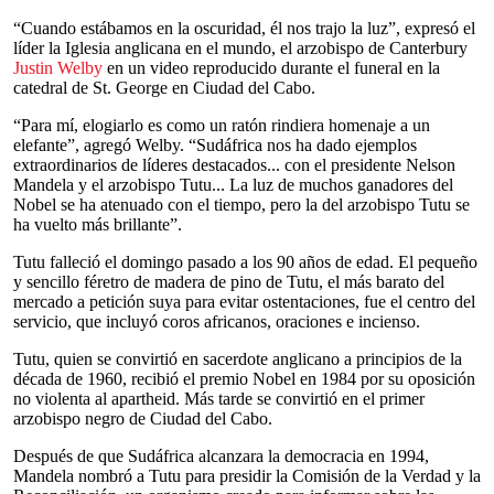
“Cuando estábamos en la oscuridad, él nos trajo la luz”, expresó el
líder la Iglesia anglicana en el mundo, el arzobispo de Canterbury
Justin Welby
en un video reproducido durante el funeral en la
catedral de St. George en Ciudad del Cabo.
“Para mí, elogiarlo es como un ratón rindiera homenaje a un
elefante”, agregó Welby. “Sudáfrica nos ha dado ejemplos
extraordinarios de líderes destacados... con el presidente Nelson
Mandela y el arzobispo Tutu... La luz de muchos ganadores del
Nobel se ha atenuado con el tiempo, pero la del arzobispo Tutu se
ha vuelto más brillante”.
Tutu falleció el domingo pasado a los 90 años de edad. El pequeño
y sencillo féretro de madera de pino de Tutu, el más barato del
mercado a petición suya para evitar ostentaciones, fue el centro del
servicio, que incluyó coros africanos, oraciones e incienso.
Tutu, quien se convirtió en sacerdote anglicano a principios de la
década de 1960, recibió el premio Nobel en 1984 por su oposición
no violenta al apartheid. Más tarde se convirtió en el primer
arzobispo negro de Ciudad del Cabo.
Después de que Sudáfrica alcanzara la democracia en 1994,
Mandela nombró a Tutu para presidir la Comisión de la Verdad y la