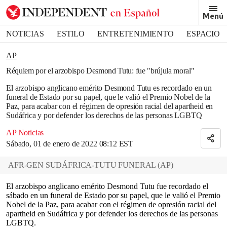
Removed from bookmarks
Menú
Close popover
Bookmark popover
NOTICIAS
ESTILO
ENTRETENIMIENTO
ESPACIO
DEPORTES
AP
Réquiem por el arzobispo Desmond Tutu: fue "brújula moral"
El arzobispo anglicano emérito Desmond Tutu es recordado en un
funeral de Estado por su papel, que le valió el Premio Nobel de la
Paz, para acabar con el régimen de opresión racial del apartheid en
Sudáfrica y por defender los derechos de las personas LGBTQ
AP Noticias
Sábado, 01 de enero de 2022 08:12 EST
AFR-GEN SUDÁFRICA-TUTU FUNERAL
(
AP
)
El arzobispo anglicano emérito Desmond Tutu fue recordado el
sábado en un funeral de Estado por su papel, que le valió el Premio
Nobel de la Paz, para acabar con el régimen de opresión racial del
apartheid en Sudáfrica y por defender los derechos de las personas
LGBTQ.