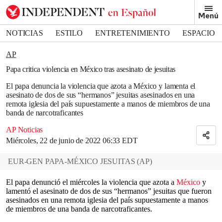
Removed from bookmarks
Menú
Close popover
Bookmark popover
NOTICIAS
ESTILO
ENTRETENIMIENTO
ESPACIO
DEPORTES
AP
Papa critica violencia en México tras asesinato de jesuitas
El papa denuncia la violencia que azota a México y lamenta el
asesinato de dos de sus “hermanos” jesuitas asesinados en una
remota iglesia del país supuestamente a manos de miembros de una
banda de narcotraficantes
AP Noticias
Miércoles, 22 de junio de 2022 06:33 EDT
EUR-GEN PAPA-MÉXICO JESUITAS
(
AP
)
El papa denunció el miércoles la violencia que azota a
México
y
lamentó el asesinato de dos de sus “hermanos” jesuitas que fueron
asesinados en una remota iglesia del país supuestamente a manos
de miembros de una banda de narcotraficantes.