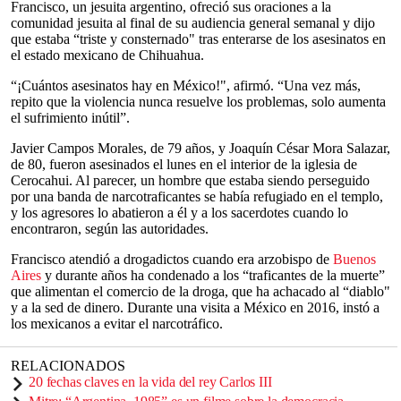
Francisco, un jesuita argentino, ofreció sus oraciones a la
comunidad jesuita al final de su audiencia general semanal y dijo
que estaba “triste y consternado" tras enterarse de los asesinatos en
el estado mexicano de Chihuahua.
“¡Cuántos asesinatos hay en México!", afirmó. “Una vez más,
repito que la violencia nunca resuelve los problemas, solo aumenta
el sufrimiento inútil”.
Javier Campos Morales, de 79 años, y Joaquín César Mora Salazar,
de 80, fueron asesinados el lunes en el interior de la iglesia de
Cerocahui. Al parecer, un hombre que estaba siendo perseguido
por una banda de narcotraficantes se había refugiado en el templo,
y los agresores lo abatieron a él y a los sacerdotes cuando lo
encontraron, según las autoridades.
Francisco atendió a drogadictos cuando era arzobispo de
Buenos
Aires
y durante años ha condenado a los “traficantes de la muerte”
que alimentan el comercio de la droga, que ha achacado al “diablo"
y a la sed de dinero. Durante una visita a México en 2016, instó a
los mexicanos a evitar el narcotráfico.
RELACIONADOS
20 fechas claves en la vida del rey Carlos III