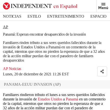
Removed from bookmarks
Menú
Close popover
Bookmark popover
NOTICIAS
ESTILO
ENTRETENIMIENTO
ESPACIO
DEPORTES
AP
Panamá: Esperan encontrar desaparecidos de la invasión
Familiares rinden tributo a sus seres queridos fallecidos durante la
invasión de Estados Unidos a Panamá en un cementerio de la
capital, mientras que otros no pierden la esperanza de que a 32 años
de la acción militar puedan dar con el paradero de familiares
desaparecidos
AP Noticias
Lunes, 20 de diciembre de 2021 11:26 EST
PANAMA-EEUU INVASION
(
AP
)
Familiares rindieron tributo el lunes a sus seres queridos fallecidos
durante la invasión de
Estados Unidos
a
Panamá
en un cementerio
de la capital, mientras que otros no pierden la esperanza de que a
32 años de la acción militar puedan dar con el paradero de