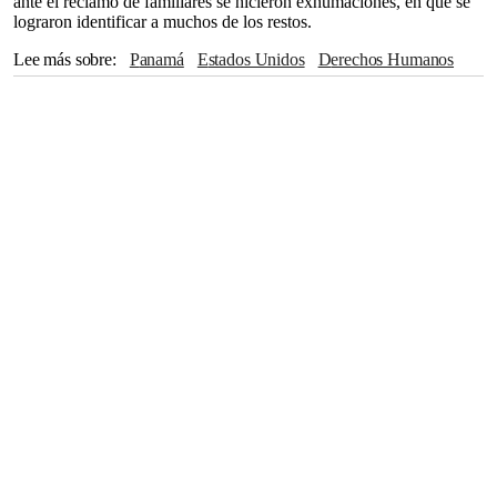
ante el reclamo de familiares se hicieron exhumaciones, en que se
lograron identificar a muchos de los restos.
Lee más sobre
Panamá
Estados Unidos
Derechos Humanos