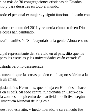
rupa más de 30 congregaciones cristianas de Estados
llo y para desastres en todo el mundo.
e todo el personal extranjero y siguió funcionando solo con
tador terremoto del 2011 y recuerda cómo su fe en Dios
as cosas han cambiado.
anza”, manifestó. “Su fe ayudaba a la gente. Ahora eso no
cipal representante del Servicio en al país, dijo que los
 pero las escuelas y las universidades están cerradas”.
rustrada pero no desesperada.
speranza de que las cosas pueden cambiar, no saldrían a la
n un email.
glesia de los Hermanos, que trabaja en Haití desde hace
 en el país. Su sede central funcionaba en Croix-des-
la zona es un epicentro de la actividad delictiva, según
Alimenticia Mundial de la iglesia.
estrado este año, y luego liberado, y su vehículo fue