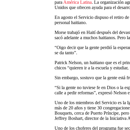
para
América Latina
. La organización ag
Unidos que ofrecen ayuda para el desarro
En agosto el Servicio dispuso el retiro d
personal haitiano.
Morse trabajó en Haití después del devas
sacó adelante a muchos haitianos. Pero l
“Oigo decir que la gente perdió la esper
se da tanto”.
Patrick Nelson, un haitiano que es el prin
chicos “quieren ir a la escuela y estudiar,
Sin embargo, sostuvo que la gente está f
“Si la gente no tuviese fe en Dios o la e
calle a pedir reformas”, expresó Nelson e
Uno de los miembros del Servicio es la I
más de 20 años y tiene 30 congregaciones
Bouquets, cerca de Puerto Príncipe, pero 
Jeffrey Boshart, director de la Iniciativa 
Uno de los choferes del programa fue secu