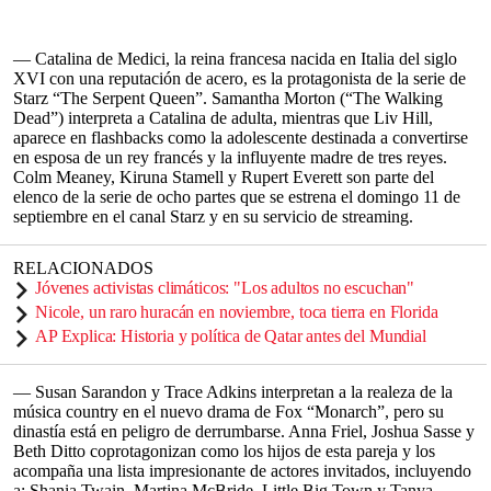
— Catalina de Medici, la reina francesa nacida en Italia del siglo
XVI con una reputación de acero, es la protagonista de la serie de
Starz “The Serpent Queen”. Samantha Morton (“The Walking
Dead”) interpreta a Catalina de adulta, mientras que Liv Hill,
aparece en flashbacks como la adolescente destinada a convertirse
en esposa de un rey francés y la influyente madre de tres reyes.
Colm Meaney, Kiruna Stamell y Rupert Everett son parte del
elenco de la serie de ocho partes que se estrena el domingo 11 de
septiembre en el canal Starz y en su servicio de streaming.
RELACIONADOS
Jóvenes activistas climáticos: "Los adultos no escuchan"
Nicole, un raro huracán en noviembre, toca tierra en Florida
AP Explica: Historia y política de Qatar antes del Mundial
— Susan Sarandon y Trace Adkins interpretan a la realeza de la
música country en el nuevo drama de Fox “Monarch”, pero su
dinastía está en peligro de derrumbarse. Anna Friel, Joshua Sasse y
Beth Ditto coprotagonizan como los hijos de esta pareja y los
acompaña una lista impresionante de actores invitados, incluyendo
a: Shania Twain, Martina McBride, Little Big Town y Tanya