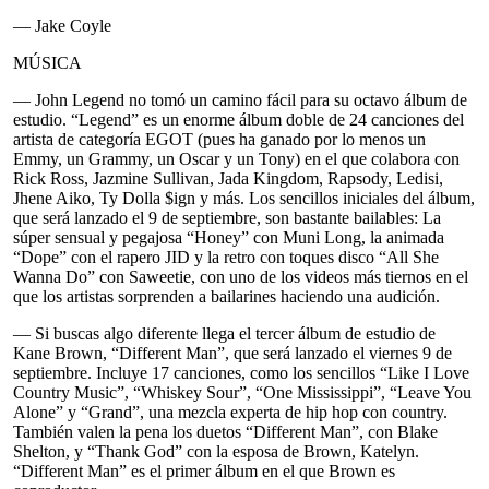
— Jake Coyle
MÚSICA
— John Legend no tomó un camino fácil para su octavo álbum de
estudio. “Legend” es un enorme álbum doble de 24 canciones del
artista de categoría EGOT (pues ha ganado por lo menos un
Emmy, un Grammy, un Oscar y un Tony) en el que colabora con
Rick Ross, Jazmine Sullivan, Jada Kingdom, Rapsody, Ledisi,
Jhene Aiko, Ty Dolla $ign y más. Los sencillos iniciales del álbum,
que será lanzado el 9 de septiembre, son bastante bailables: La
súper sensual y pegajosa “Honey” con Muni Long, la animada
“Dope” con el rapero JID y la retro con toques disco “All She
Wanna Do” con Saweetie, con uno de los videos más tiernos en el
que los artistas sorprenden a bailarines haciendo una audición.
— Si buscas algo diferente llega el tercer álbum de estudio de
Kane Brown, “Different Man”, que será lanzado el viernes 9 de
septiembre. Incluye 17 canciones, como los sencillos “Like I Love
Country Music”, “Whiskey Sour”, “One Mississippi”, “Leave You
Alone” y “Grand”, una mezcla experta de hip hop con country.
También valen la pena los duetos “Different Man”, con Blake
Shelton, y “Thank God” con la esposa de Brown, Katelyn.
“Different Man” es el primer álbum en el que Brown es