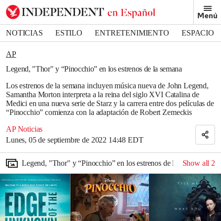
Removed from bookmarks
Menú
Close popover
Bookmark popover
NOTICIAS
ESTILO
ENTRETENIMIENTO
ESPACIO
DEPORTES
AP
Legend, "Thor" y “Pinocchio” en los estrenos de la semana
Los estrenos de la semana incluyen música nueva de John Legend,
Samantha Morton interpreta a la reina del siglo XVI Catalina de
Medici en una nueva serie de Starz y la carrera entre dos películas de
“Pinocchio” comienza con la adaptación de Robert Zemeckis
AP Noticias
Lunes, 05 de septiembre de 2022 14:48 EDT
Legend, "Thor" y “Pinocchio” en los estrenos de la semana
Show all
2