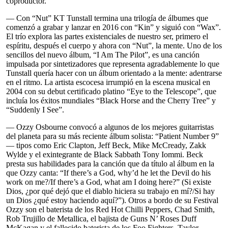
coproductor.
— Con “Nut” KT Tunstall termina una trilogía de álbumes que
comenzó a grabar y lanzar en 2016 con “Kin” y siguió con “Wax”.
El trío explora las partes existenciales de nuestro ser, primero el
espíritu, después el cuerpo y ahora con “Nut”, la mente. Uno de los
sencillos del nuevo álbum, “I Am The Pilot”, es una canción
impulsada por sintetizadores que representa agradablemente lo que
Tunstall quería hacer con un álbum orientado a la mente: adentrarse
en el ritmo. La artista escocesa irrumpió en la escena musical en
2004 con su debut certificado platino “Eye to the Telescope”, que
incluía los éxitos mundiales “Black Horse and the Cherry Tree” y
“Suddenly I See”.
— Ozzy Osbourne convocó a algunos de los mejores guitarristas
del planeta para su más reciente álbum solista: “Patient Number 9”
— tipos como Eric Clapton, Jeff Beck, Mike McCready, Zakk
Wylde y el exintegrante de Black Sabbath Tony Iommi. Beck
presta sus habilidades para la canción que da título al álbum en la
que Ozzy canta: “If there’s a God, why’d he let the Devil do his
work on me?/If there’s a God, what am I doing here?” (Si existe
Dios, ¿por qué dejó que el diablo hiciera su trabajo en mí?/Si hay
un Dios ¿qué estoy haciendo aquí?”). Otros a bordo de su Festival
Ozzy son el baterista de los Red Hot Chilli Peppers, Chad Smith,
Rob Trujillo de Metallica, el bajista de Guns N’ Roses Duff
McKagan y el fallecido baterista de los Foo Fighters, Taylor