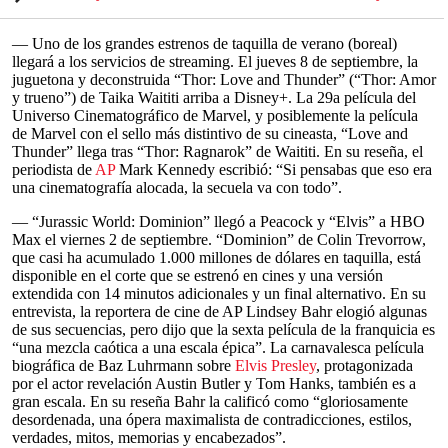
— Uno de los grandes estrenos de taquilla de verano (boreal)
llegará a los servicios de streaming. El jueves 8 de septiembre, la
juguetona y deconstruida “Thor: Love and Thunder” (“Thor: Amor
y trueno”) de Taika Waititi arriba a Disney+. La 29a película del
Universo Cinematográfico de Marvel, y posiblemente la película
de Marvel con el sello más distintivo de su cineasta, “Love and
Thunder” llega tras “Thor: Ragnarok” de Waititi. En su reseña, el
periodista de
AP
Mark Kennedy escribió: “Si pensabas que eso era
una cinematografía alocada, la secuela va con todo”.
— “Jurassic World: Dominion” llegó a Peacock y “Elvis” a HBO
Max el viernes 2 de septiembre. “Dominion” de Colin Trevorrow,
que casi ha acumulado 1.000 millones de dólares en taquilla, está
disponible en el corte que se estrenó en cines y una versión
extendida con 14 minutos adicionales y un final alternativo. En su
entrevista, la reportera de cine de AP Lindsey Bahr elogió algunas
de sus secuencias, pero dijo que la sexta película de la franquicia es
“una mezcla caótica a una escala épica”. La carnavalesca película
biográfica de Baz Luhrmann sobre
Elvis Presley
, protagonizada
por el actor revelación Austin Butler y Tom Hanks, también es a
gran escala. En su reseña Bahr la calificó como “gloriosamente
desordenada, una ópera maximalista de contradicciones, estilos,
verdades, mitos, memorias y encabezados”.