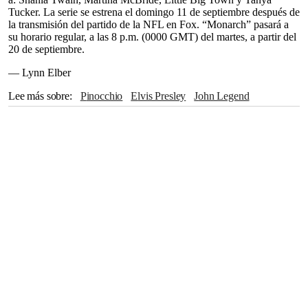
Tucker. La serie se estrena el domingo 11 de septiembre después de
la transmisión del partido de la NFL en Fox. “Monarch” pasará a
su horario regular, a las 8 p.m. (0000 GMT) del martes, a partir del
20 de septiembre.
— Lynn Elber
Lee más sobre
Pinocchio
Elvis Presley
John Legend
Ciudad de México
Fox
Ozzy Osbourne
Tom Hanks
Estados Unidos
Guillermo del Toro
Netflix
Emmy
Taika Waititi
HBO Max
Blake Shelton
Eric Clapton
Metallica
Shania Twain
NFL