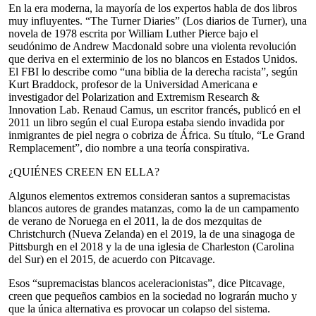
En la era moderna, la mayoría de los expertos habla de dos libros
muy influyentes. “The Turner Diaries” (Los diarios de Turner), una
novela de 1978 escrita por William Luther Pierce bajo el
seudónimo de Andrew Macdonald sobre una violenta revolución
que deriva en el exterminio de los no blancos en Estados Unidos.
El FBI lo describe como “una biblia de la derecha racista”, según
Kurt Braddock, profesor de la Universidad Americana e
investigador del Polarization and Extremism Research &
Innovation Lab. Renaud Camus, un escritor francés, publicó en el
2011 un libro según el cual Europa estaba siendo invadida por
inmigrantes de piel negra o cobriza de África. Su título, “Le Grand
Remplacement”, dio nombre a una teoría conspirativa.
¿QUIÉNES CREEN EN ELLA?
Algunos elementos extremos consideran santos a supremacistas
blancos autores de grandes matanzas, como la de un campamento
de verano de Noruega en el 2011, la de dos mezquitas de
Christchurch (Nueva Zelanda) en el 2019, la de una sinagoga de
Pittsburgh en el 2018 y la de una iglesia de Charleston (Carolina
del Sur) en el 2015, de acuerdo con Pitcavage.
Esos “supremacistas blancos aceleracionistas”, dice Pitcavage,
creen que pequeños cambios en la sociedad no lograrán mucho y
que la única alternativa es provocar un colapso del sistema.