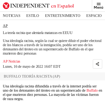
Removed from bookmarks
Menú
Close popover
Bookmark popover
NOTICIAS
ESTILO
ENTRETENIMIENTO
ESPACIO
DEPORTES
AP
La teoría racista que alentaría matanzas en EEUU
Una ideología racista, según la cual se quiere diluir el poder electoral
de los blancos a través de la inmigración, podría ser uno de los
detonantes del tiroteo en un supermercado de Buffalo en el que
murieron diez personas
AP Noticias
Lunes, 16 de mayo de 2022 16:07 EDT
BUFFALO TEORÍA RACISTA
(
AP
)
Una ideología racista difundida a través de la internet podría ser
uno de los detonantes del tiroteo en un supermercado de
Buffalo
en
el que murieron diez personas. La mayoría de las víctimas fueron
de raza negra.