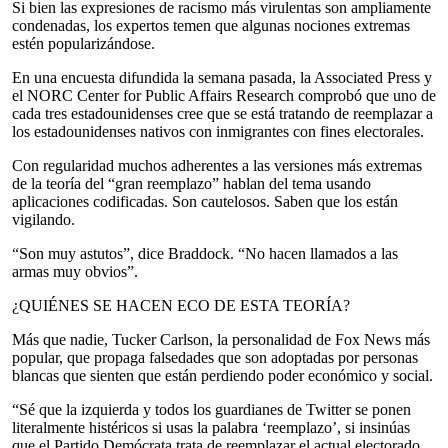
Si bien las expresiones de racismo más virulentas son ampliamente
condenadas, los expertos temen que algunas nociones extremas
estén popularizándose.
En una encuesta difundida la semana pasada, la Associated Press y
el NORC Center for Public Affairs Research comprobó que uno de
cada tres estadounidenses cree que se está tratando de reemplazar a
los estadounidenses nativos con inmigrantes con fines electorales.
Con regularidad muchos adherentes a las versiones más extremas
de la teoría del “gran reemplazo” hablan del tema usando
aplicaciones codificadas. Son cautelosos. Saben que los están
vigilando.
“Son muy astutos”, dice Braddock. “No hacen llamados a las
armas muy obvios”.
¿QUIÉNES SE HACEN ECO DE ESTA TEORÍA?
Más que nadie, Tucker Carlson, la personalidad de Fox News más
popular, que propaga falsedades que son adoptadas por personas
blancas que sienten que están perdiendo poder económico y social.
“Sé que la izquierda y todos los guardianes de Twitter se ponen
literalmente histéricos si usas la palabra ‘reemplazo’, si insinúas
que el Partido Demócrata trata de reemplazar el actual electorado,