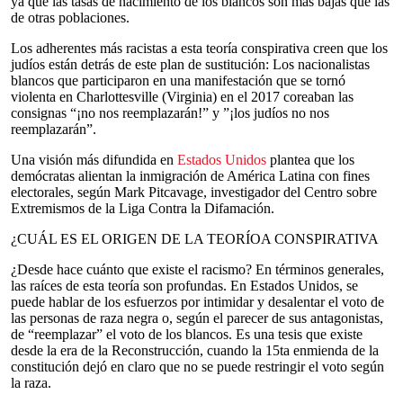
ya que las tasas de nacimiento de los blancos son más bajas que las
de otras poblaciones.
Los adherentes más racistas a esta teoría conspirativa creen que los
judíos están detrás de este plan de sustitución: Los nacionalistas
blancos que participaron en una manifestación que se tornó
violenta en Charlottesville (Virginia) en el 2017 coreaban las
consignas “¡no nos reemplazarán!” y ”¡los judíos no nos
reemplazarán”.
Una visión más difundida en
Estados Unidos
plantea que los
demócratas alientan la inmigración de América Latina con fines
electorales, según Mark Pitcavage, investigador del Centro sobre
Extremismos de la Liga Contra la Difamación.
¿CUÁL ES EL ORIGEN DE LA TEORÍOA CONSPIRATIVA
¿Desde hace cuánto que existe el racismo? En términos generales,
las raíces de esta teoría son profundas. En Estados Unidos, se
puede hablar de los esfuerzos por intimidar y desalentar el voto de
las personas de raza negra o, según el parecer de sus antagonistas,
de “reemplazar” el voto de los blancos. Es una tesis que existe
desde la era de la Reconstrucción, cuando la 15ta enmienda de la
constitución dejó en claro que no se puede restringir el voto según
la raza.