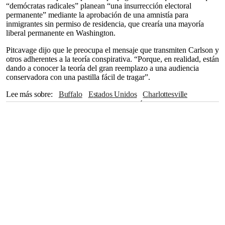
“demócratas radicales” planean “una insurrección electoral
permanente” mediante la aprobación de una amnistía para
inmigrantes sin permiso de residencia, que crearía una mayoría
liberal permanente en Washington.
Pitcavage dijo que le preocupa el mensaje que transmiten Carlson y
otros adherentes a la teoría conspirativa. “Porque, en realidad, están
dando a conocer la teoría del gran reemplazo a una audiencia
conservadora con una pastilla fácil de tragar”.
Lee más sobre
Buffalo
Estados Unidos
Charlottesville
Virginia
América Latina
FBI
Europa
África
Elise Stefanik
Noruega
Pittsburgh
Fox News
Charleston
Carolina del Sur
Cámara de Representantes
Washington
Partido Demócrata
Tucker Carlson
Twitter